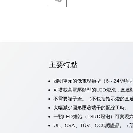
可程式控制器
可程式人機介面
工業乙太網路設備
瀏覽全部
自動識別
自動識別
感測器
瀏覽全部
行業
汽車
主要特點
工業機器人的潛在風險，從第三者角度徹底驗證
減少安全柵內的人身事故
照明單元的低電壓類型（6～24V類型
兼顧良好的視認性及減少維修工時
最適合小型裝置的安全對策
瀏覽全部
可搭載高電壓類型的LED燈泡，直連
工具機
不需要端子蓋。（不包括指示燈的直
降低機床成本的技巧簡單的讓人意外
大幅減少圓形壓著端子的配線工時。
尋找讓機床更小型化的可能性
一顆LED燈泡（LSRD燈泡）可實
從外觀設計的觀點提升機床的附加價值
預防導致機器故障的「瞬停」
UL、CSA、TÜV、CCC認證品。
3位置促動開關確保綜合加工中心機的安全性