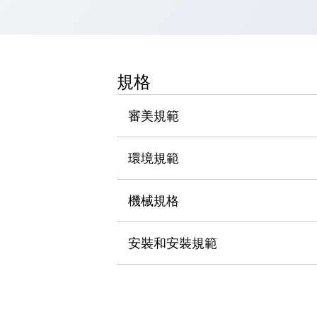
瀏覽全部
機器人
使人機協作更安全、更高效
發揮協作機器人潛力的安全措施
瀏覽全部
規格
半導體
提高半導體製造裝置設計自由度的方法
審美規範
瞬間完成開關的更換，避免停機時間拉長
充分對應安全標準
瀏覽全部
瀏覽全部
環境規範
解決方案
IIoT（工業物聯網）
機械規格
去面板化
RFID 認證
安全及其未來
安全及其未來 | 解決⽅案
安裝和安裝規範
瀏覽全部
從基礎了解安全元件
瀏覽全部
資源與文件