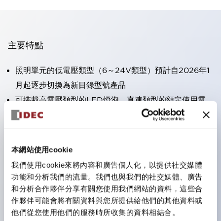
主要特點
照明單元的低電壓類型（6～24V類型）預計自2026年1
月起逐步切換為新目錄型號產品
可搭載高電壓類型的LED燈泡，直連類型的額定使用電
壓最高可支援至240V。
不需要端子蓋。（不包括指示燈的直連類型）
大幅減少圓形壓著端子的配線工時。
本網站使用cookie
一顆LED燈泡（LSRD燈泡）可實現六種顏色的功能。過
我們使用cookie來將內容和廣告個人化，以提供社交媒體
去每種顏色分開的LED燈泡，現在可用一顆單色LED燈
功能和分析我們的流量。我們也與我們的社交媒體、廣告
泡表現各種顏色。
和分析合作夥伴分享有關您使用我們網站的資料，這些合
作夥伴可能會將有關資料與您所提供給他們的其他資料或
UL、CSA、TÜV、CCC認證品。（部分機種除外）
他們從您使用他們的服務時所收集的資料相結合。