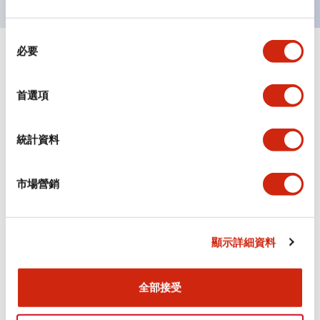
同
必要
意
+
規格
顯示全部
選
擇
審美規範
首選項
環境規範
統計資料
機械規格
市場營銷
安裝和安裝規範
顯示詳細資料
全部接受
文件和檔案