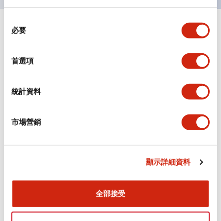
同
必要
+
規格
意
顯示全部
選
審美規範
擇
首選項
環境規範
統計資料
機械規格
市場營銷
安裝和安裝規範
顯示詳細資料
文件和檔案
全部接受