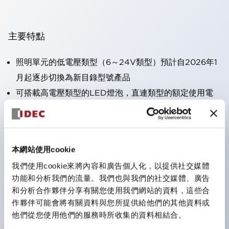
主要特點
照明單元的低電壓類型（6～24V類型）預計自2026年1
月起逐步切換為新目錄型號產品
可搭載高電壓類型的LED燈泡，直連類型的額定使用電
壓最高可支援至240V。
不需要端子蓋。（不包括指示燈的直連類型）
大幅減少圓形壓著端子的配線工時。
本網站使用cookie
一顆LED燈泡（LSRD燈泡）可實現六種顏色的功能。過
我們使用cookie來將內容和廣告個人化，以提供社交媒體
去每種顏色分開的LED燈泡，現在可用一顆單色LED燈
功能和分析我們的流量。我們也與我們的社交媒體、廣告
泡表現各種顏色。
和分析合作夥伴分享有關您使用我們網站的資料，這些合
UL、CSA、TÜV、CCC認證品。（部分機種除外）
作夥伴可能會將有關資料與您所提供給他們的其他資料或
他們從您使用他們的服務時所收集的資料相結合。