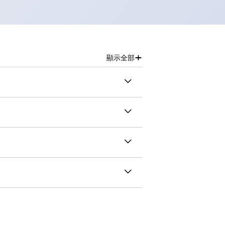
+
顯示全部