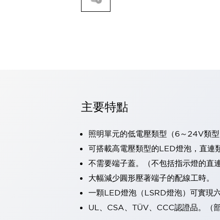
可程式控制器
可程式人機介面
工業乙太網路設備
瀏覽全部
自動識別
自動識別
感測器
瀏覽全部
行業
汽車
主要特點
工業機器人的潛在風險，從第三者角度徹底驗證
減少安全柵內的人身事故
照明單元的低電壓類型（6～24V類型
兼顧良好的視認性及減少維修工時
最適合小型裝置的安全對策
瀏覽全部
可搭載高電壓類型的LED燈泡，直連
工具機
不需要端子蓋。（不包括指示燈的直
降低機床成本的技巧簡單的讓人意外
大幅減少圓形壓著端子的配線工時。
尋找讓機床更小型化的可能性
一顆LED燈泡（LSRD燈泡）可實
從外觀設計的觀點提升機床的附加價值
預防導致機器故障的「瞬停」
UL、CSA、TÜV、CCC認證品。
3位置促動開關確保綜合加工中心機的安全性