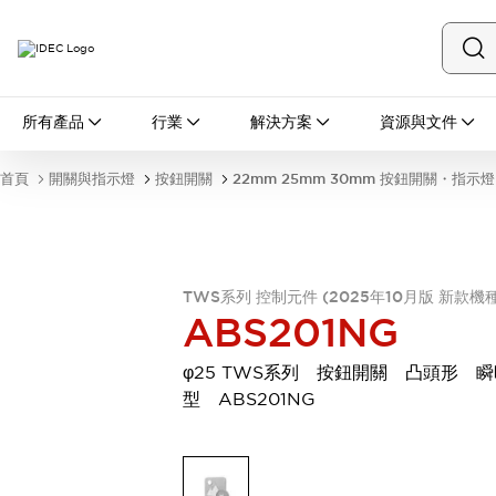
所有產品
所有產品
行業
解決方案
資源與文件
開關與指示燈
按鈕開關
首頁
開關與指示燈
按鈕開關
22mm 25mm 30mm 按鈕開關・指示燈
指示燈和蜂鳴器
瀏覽全部
安全與防爆
安全設備
防爆設備
瀏覽全部
TWS系列 控制元件 (2025年10月版 新款機種
ABS201NG
盤櫃
繼電器·計時器
φ25 TWS系列 按鈕開關 凸頭形 瞬
電源供應器
型 ABS201NG
回路保護器
LED照明裝置
端子台
瀏覽全部
自動化