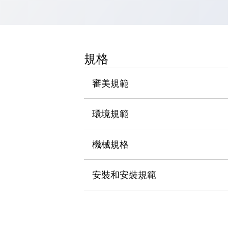
瀏覽全部
機器人
使人機協作更安全、更高效
發揮協作機器人潛力的安全措施
瀏覽全部
規格
半導體
提高半導體製造裝置設計自由度的方法
審美規範
瞬間完成開關的更換，避免停機時間拉長
充分對應安全標準
瀏覽全部
瀏覽全部
環境規範
解決方案
IIoT（工業物聯網）
機械規格
去面板化
RFID 認證
安全及其未來
安全及其未來 | 解決⽅案
安裝和安裝規範
瀏覽全部
從基礎了解安全元件
瀏覽全部
資源與文件