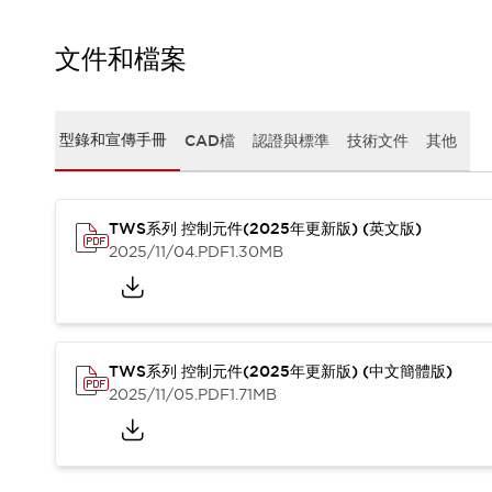
CAD檔
型錄和宣傳手冊
文件和檔案
影片專區
選型系統
軟體下載
邏輯模擬器
型錄和宣傳手冊
CAD檔
認證與標準
技術文件
其他
產品資安通知
最新消息
新聞中心
TWS系列 控制元件(2025年更新版) (英文版)
活動
2025/11/04
.PDF
1.30MB
促銷活動
部落格
支援
聯絡我們
服務據點
產品變更/停產通知
TWS系列 控制元件(2025年更新版) (中文簡體版)
2025/11/05
.PDF
1.71MB
RoHS指令對應
認證與標準