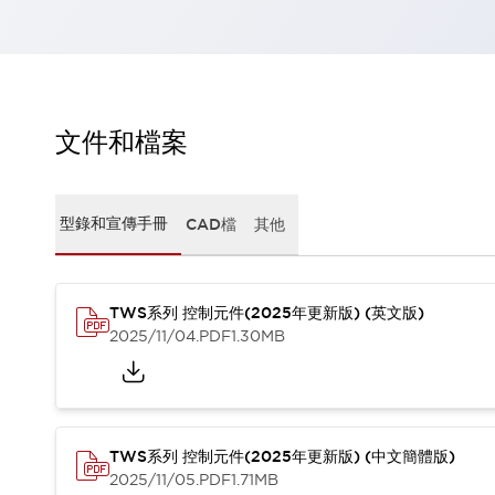
瀏覽全部
機器人
使人機協作更安全、更高效
發揮協作機器人潛力的安全措施
瀏覽全部
半導體
文件和檔案
提高半導體製造裝置設計自由度的方法
瞬間完成開關的更換，避免停機時間拉長
充分對應安全標準
瀏覽全部
型錄和宣傳手冊
CAD檔
其他
瀏覽全部
解決方案
IIoT（工業物聯網）
去面板化
RFID 認證
TWS系列 控制元件(2025年更新版) (英文版)
2025/11/04
.PDF
1.30MB
安全及其未來
安全及其未來 | 解決⽅案
瀏覽全部
從基礎了解安全元件
瀏覽全部
TWS系列 控制元件(2025年更新版) (中文簡體版)
資源與文件
2025/11/05
.PDF
1.71MB