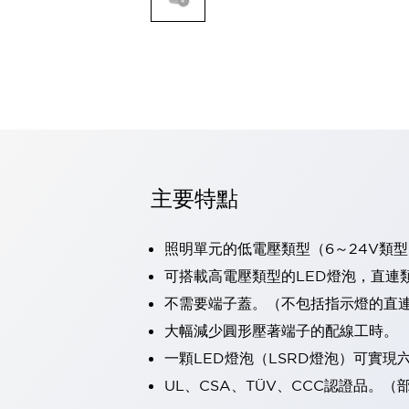
可程式控制器
可程式人機介面
工業乙太網路設備
瀏覽全部
自動識別
自動識別
感測器
瀏覽全部
行業
汽車
主要特點
工業機器人的潛在風險，從第三者角度徹底驗證
減少安全柵內的人身事故
照明單元的低電壓類型（6～24V類型
兼顧良好的視認性及減少維修工時
最適合小型裝置的安全對策
瀏覽全部
可搭載高電壓類型的LED燈泡，直連
工具機
不需要端子蓋。（不包括指示燈的直
降低機床成本的技巧簡單的讓人意外
大幅減少圓形壓著端子的配線工時。
尋找讓機床更小型化的可能性
一顆LED燈泡（LSRD燈泡）可實
從外觀設計的觀點提升機床的附加價值
預防導致機器故障的「瞬停」
UL、CSA、TÜV、CCC認證品。
3位置促動開關確保綜合加工中心機的安全性