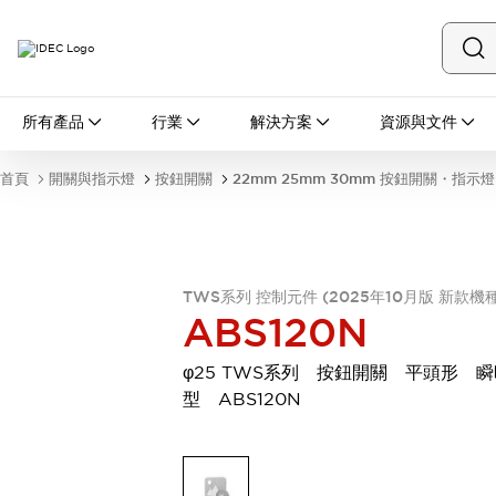
所有產品
所有產品
行業
解決方案
資源與文件
開關與指示燈
按鈕開關
首頁
開關與指示燈
按鈕開關
22mm 25mm 30mm 按鈕開關・指示燈
指示燈和蜂鳴器
瀏覽全部
安全與防爆
安全設備
防爆設備
瀏覽全部
TWS系列 控制元件 (2025年10月版 新款機種
ABS120N
盤櫃
繼電器·計時器
φ25 TWS系列 按鈕開關 平頭形 瞬
電源供應器
型 ABS120N
回路保護器
LED照明裝置
端子台
瀏覽全部
自動化