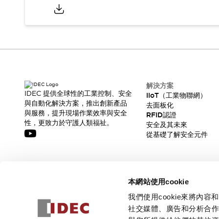
CAD檔
型錄和宣傳手冊
影片專區
選型系統
軟體下載
邏輯模擬器
產品資安通知
最新消息
解決方案
IDEC 提供全球性的工業控制、安全
新聞中心
IIoT（工業物聯網）
與自動化解決方案，推出創新產品
去面板化
活動
與服務，提升現場作業效率與安全
RFID認證
促銷活動
性，更致力於守護人類福祉。
安全及其未來
部落格
從基礎了解安全元件
支援
聯絡我們
服務據點
產品變更/停產通知
訂閱我們的電子報，獲取我們的最新訊息!
RoHS指令對應
本網站使用cookie
認證與標準
訂閱
我們使用cookie來將
社交媒體、廣告和分析合