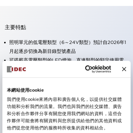
主要特點
照明單元的低電壓類型（6～24V類型）預計自2026年1
月起逐步切換為新目錄型號產品
可搭載高電壓類型的LED燈泡，直連類型的額定使用電
壓最高可支援至240V。
不需要端子蓋。（不包括指示燈的直連類型）
大幅減少圓形壓著端子的配線工時。
本網站使用cookie
一顆LED燈泡（LSRD燈泡）可實現六種顏色的功能。過
我們使用cookie來將內容和廣告個人化，以提供社交媒體
去每種顏色分開的LED燈泡，現在可用一顆單色LED燈
功能和分析我們的流量。我們也與我們的社交媒體、廣告
泡表現各種顏色。
和分析合作夥伴分享有關您使用我們網站的資料，這些合
作夥伴可能會將有關資料與您所提供給他們的其他資料或
UL、CSA、TÜV、CCC認證品。（部分機種除外）
他們從您使用他們的服務時所收集的資料相結合。