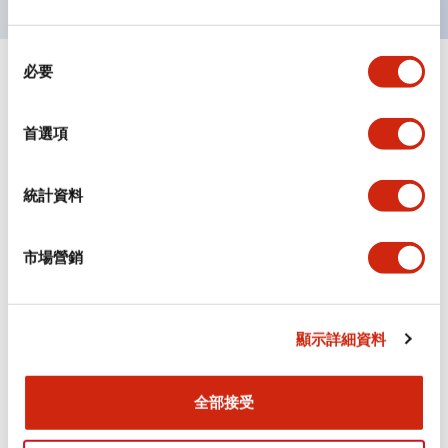
同
必要
意
+
規格
顯示全部
選
擇
審美規範
首選項
環境規範
統計資料
機械規格
市場營銷
安裝和安裝規範
顯示詳細資料
全部接受
文件和檔案