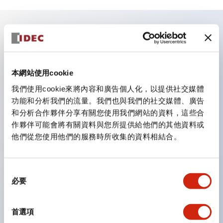
主要特點
照明單元的低電壓類型（6～24V類型）預計自2026年1
本網站使用cookie
月起逐步切換為新目錄型號產品
我們使用cookie來將內容和廣告個人化，以提供社交媒體
可搭載高電壓類型的LED燈泡，直連類型的額定使用電
功能和分析我們的流量。我們也與我們的社交媒體、廣告
和分析合作夥伴分享有關您使用我們網站的資料，這些合
壓最高可支援至240V。
作夥伴可能會將有關資料與您所提供給他們的其他資料或
不需要端子蓋。（不包括指示燈的直連類型）
他們從您使用他們的服務時所收集的資料相結合。
大幅減少圓形壓著端子的配線工時。
一顆LED燈泡（LSRD燈泡）可實現六種顏色的功能。過
同
去每種顏色分開的LED燈泡，現在可用一顆單色LED燈
必要
意
泡表現各種顏色。
選
UL、CSA、TÜV、CCC認證品。（部分機種除外）
擇
首選項