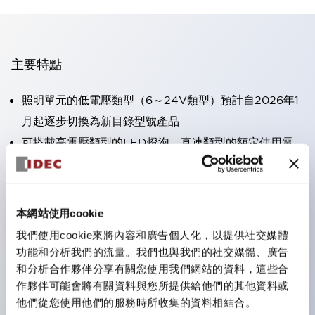
主要特點
照明單元的低電壓類型（6～24V類型）預計自2026年1
月起逐步切換為新目錄型號產品
可搭載高電壓類型的LED燈泡，直連類型的額定使用電
壓最高可支援至240V。
不需要端子蓋。（不包括指示燈的直連類型）
大幅減少圓形壓著端子的配線工時。
本網站使用cookie
一顆LED燈泡（LSRD燈泡）可實現六種顏色的功能。過
我們使用cookie來將內容和廣告個人化，以提供社交媒體
去每種顏色分開的LED燈泡，現在可用一顆單色LED燈
功能和分析我們的流量。我們也與我們的社交媒體、廣告
泡表現各種顏色。
和分析合作夥伴分享有關您使用我們網站的資料，這些合
作夥伴可能會將有關資料與您所提供給他們的其他資料或
UL、CSA、TÜV、CCC認證品。（部分機種除外）
他們從您使用他們的服務時所收集的資料相結合。