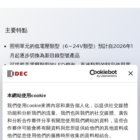
主要特點
照明單元的低電壓類型（6～24V類型）預計自2026年1
月起逐步切換為新目錄型號產品
可搭載高電壓類型的LED燈泡，直連類型的額定使用電
壓最高可支援至240V。
不需要端子蓋。（不包括指示燈的直連類型）
大幅減少圓形壓著端子的配線工時。
本網站使用cookie
一顆LED燈泡（LSRD燈泡）可實現六種顏色的功能。過
我們使用cookie來將內容和廣告個人化，以提供社交媒體
去每種顏色分開的LED燈泡，現在可用一顆單色LED燈
功能和分析我們的流量。我們也與我們的社交媒體、廣告
和分析合作夥伴分享有關您使用我們網站的資料，這些合
泡表現各種顏色。
作夥伴可能會將有關資料與您所提供給他們的其他資料或
UL、CSA、TÜV、CCC認證品。（部分機種除外）
他們從您使用他們的服務時所收集的資料相結合。