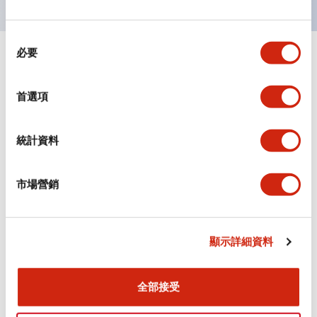
同
必要
意
+
規格
顯示全部
選
擇
首選項
審美規範
環境規範
統計資料
機械規格
市場營銷
安裝和安裝規範
顯示詳細資料
全部接受
文件和檔案