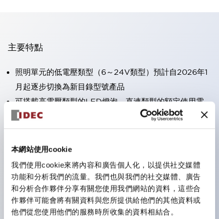
主要特點
照明單元的低電壓類型（6～24V類型）預計自2026年1
月起逐步切換為新目錄型號產品
可搭載高電壓類型的LED燈泡，直連類型的額定使用電
壓最高可支援至240V。
不需要端子蓋。（不包括指示燈的直連類型）
大幅減少圓形壓著端子的配線工時。
本網站使用cookie
一顆LED燈泡（LSRD燈泡）可實現六種顏色的功能。過
我們使用cookie來將內容和廣告個人化，以提供社交媒體
去每種顏色分開的LED燈泡，現在可用一顆單色LED燈
功能和分析我們的流量。我們也與我們的社交媒體、廣告
和分析合作夥伴分享有關您使用我們網站的資料，這些合
泡表現各種顏色。
作夥伴可能會將有關資料與您所提供給他們的其他資料或
UL、CSA、TÜV、CCC認證品。（部分機種除外）
他們從您使用他們的服務時所收集的資料相結合。