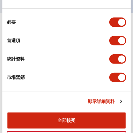
同
必要
意
+
規格
顯示全部
選
擇
首選項
審美規範
環境規範
統計資料
機械規格
市場營銷
安裝和安裝規範
顯示詳細資料
全部接受
文件和檔案