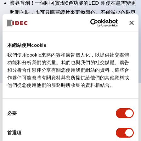
業界首創！一個即可實現6色功能的LED 即使在急需變更
照明色時，也可只購買鏡片來更換顏色。不僅減少色彩更
換及庫存管理的工時，且對環境友善的產品。
易於使用的接點塊：IP20防指保護結構，簡易安裝／拆
卸，防止螺絲脫落，可選擇兩方向配線
本網站使用cookie
防護結構IP65、IP40（IEC 60529）
我們使用cookie來將內容和廣告個人化，以提供社交媒體
主要機種具備UL、CSA認證及符合EN標準。
功能和分析我們的流量。我們也與我們的社交媒體、廣告
和分析合作夥伴分享有關您使用我們網站的資料，這些合
作夥伴可能會將有關資料與您所提供給他們的其他資料或
他們從您使用他們的服務時所收集的資料相結合。
+
規格
顯示全部
同
審美規範
必要
意
選
電氣規範（額定照明部分）
擇
首選項