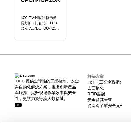
UPQN4QH2DA
φ30 TWN系列 指示燈
長方形（記名式） LED
照光 AC/DC 100/120V
UPQN4QH2DA
解決方案
IDEC 提供全球性的工業控制、安全
IIoT（工業物聯網）
與自動化解決方案，推出創新產品
去面板化
與服務，提升現場作業效率與安全
RFID認證
性，更致力於守護人類福祉。
安全及其未來
從基礎了解安全元件
訂閱我們的電子報，獲取我們的最新訊息!