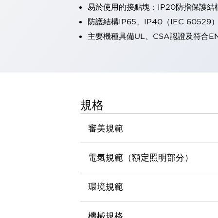
易於使用的接點塊：IP20防指保護
瀏覽全部
機器人
防護結構IP65、IP40（IEC 60529
使人機協作更安全、更高效
主要機種具備UL、CSA認證及符合E
發揮協作機器人潛力的安全措施
瀏覽全部
半導體
提高半導體製造裝置設計自由度的方法
瞬間完成開關的更換，避免停機時間拉長
充分對應安全標準
瀏覽全部
規格
瀏覽全部
解決方案
IIoT（工業物聯網）
審美規範
去面板化
RFID 認證
安全及其未來
電氣規範（額定照明部分）
安全及其未來 | 解決⽅案
瀏覽全部
從基礎了解安全元件
環境規範
瀏覽全部
資源與文件
機械規格