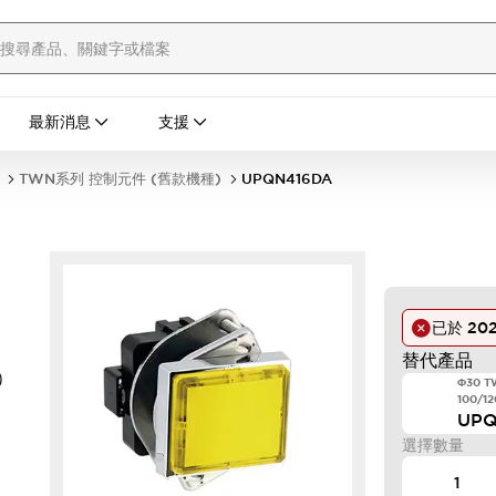
最新消息
支援
TWN系列 控制元件 (舊款機種)
UPQN416DA
已於
20
替代產品
）
Φ30 
100/1
UP
選擇數量