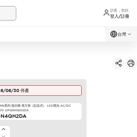
訪客，您好。
登入/註冊
台灣
26/06/30
停產
TWN系列 指示燈 長方形（記名式） LED照光 AC/DC
20V UPQN4QH2DA
QN4QH2DA