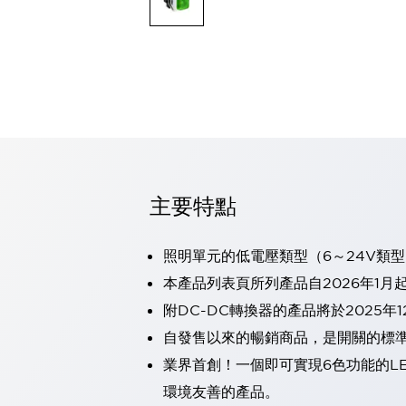
可程式控制器
可程式人機介面
工業乙太網路設備
瀏覽全部
自動識別
自動識別
感測器
瀏覽全部
行業
汽車
主要特點
工業機器人的潛在風險，從第三者角度徹底驗證
減少安全柵內的人身事故
兼顧良好的視認性及減少維修工時
照明單元的低電壓類型（6～24V類型
最適合小型裝置的安全對策
瀏覽全部
本產品列表頁所列產品自2026年1月
工具機
附DC-DC轉換器的產品將於2025年
降低機床成本的技巧簡單的讓人意外
尋找讓機床更小型化的可能性
自發售以來的暢銷商品，是開關的標
從外觀設計的觀點提升機床的附加價值
業界首創！一個即可實現6色功能的L
預防導致機器故障的「瞬停」
環境友善的產品。
3位置促動開關確保綜合加工中心機的安全性