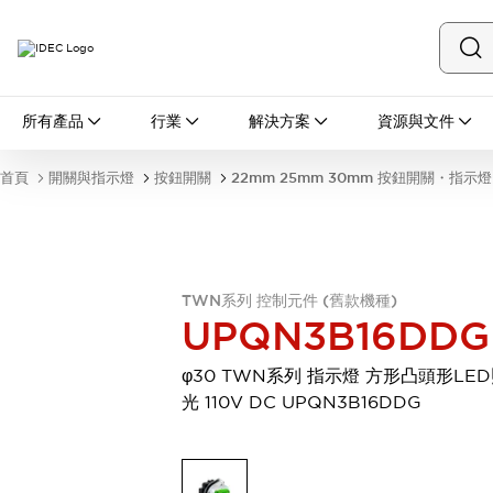
所有產品
所有產品
行業
解決方案
資源與文件
開關與指示燈
按鈕開關
首頁
開關與指示燈
按鈕開關
22mm 25mm 30mm 按鈕開關・指示燈
指示燈和蜂鳴器
瀏覽全部
安全與防爆
安全設備
防爆設備
瀏覽全部
TWN系列 控制元件 (舊款機種)
盤櫃
UPQN3B16DDG
繼電器·計時器
電源供應器
φ30 TWN系列 指示燈 方形凸頭形LE
回路保護器
光 110V DC UPQN3B16DDG
LED照明裝置
端子台
瀏覽全部
自動化