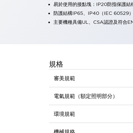
易於使用的接點塊：IP20防指保護
瀏覽全部
機器人
防護結構IP65、IP40（IEC 60529
使人機協作更安全、更高效
主要機種具備UL、CSA認證及符合E
發揮協作機器人潛力的安全措施
瀏覽全部
半導體
提高半導體製造裝置設計自由度的方法
瞬間完成開關的更換，避免停機時間拉長
充分對應安全標準
瀏覽全部
規格
瀏覽全部
解決方案
IIoT（工業物聯網）
審美規範
去面板化
RFID 認證
安全及其未來
電氣規範（額定照明部分）
安全及其未來 | 解決⽅案
瀏覽全部
從基礎了解安全元件
環境規範
瀏覽全部
資源與文件
機械規格