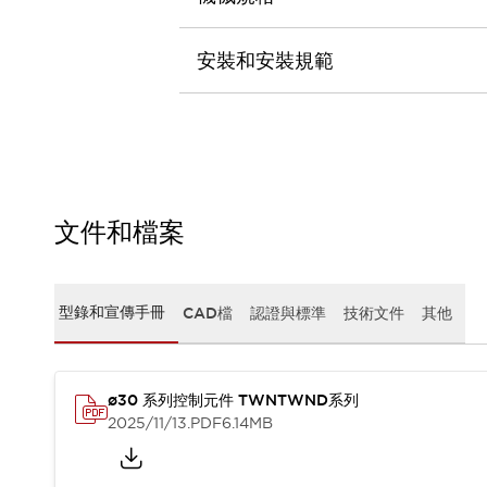
CAD檔
型錄和宣傳手冊
影片專區
安裝和安裝規範
選型系統
軟體下載
邏輯模擬器
產品資安通知
最新消息
新聞中心
文件和檔案
活動
促銷活動
部落格
型錄和宣傳手冊
CAD檔
認證與標準
技術文件
其他
支援
聯絡我們
服務據點
產品變更/停產通知
RoHS指令對應
ø30 系列控制元件 TWNTWND系列
認證與標準
2025/11/13
.PDF
6.14MB