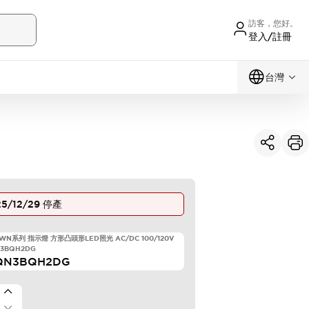
訪客，您好。
登入/註冊
台灣
5/12/29
停產
TWN系列 指示燈 方形凸頭形LED照光 AC/DC 100/120V
3BQH2DG
QN3BQH2DG