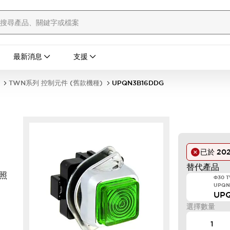
最新消息
支援
TWN系列 控制元件 (舊款機種)
UPQN3B16DDG
已於
202
替代產品
D照
Φ30 
UPQN
UP
選擇數量