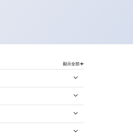
+
顯示全部