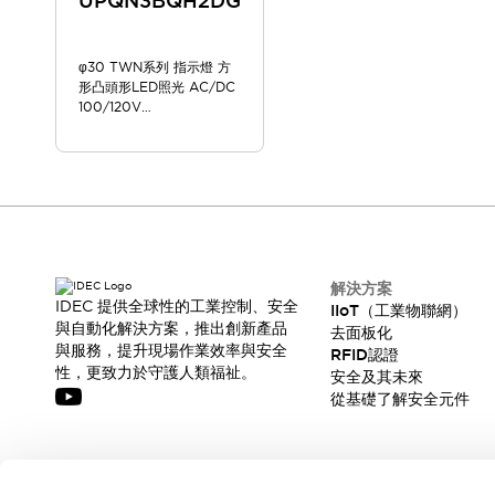
UPQN3BQH2DG
φ30 TWN系列 指示燈 方
形凸頭形LED照光 AC/DC
100/120V
UPQN3BQH2DG
解決方案
IDEC 提供全球性的工業控制、安全
IIoT（工業物聯網）
與自動化解決方案，推出創新產品
去面板化
與服務，提升現場作業效率與安全
RFID認證
性，更致力於守護人類福祉。
安全及其未來
從基礎了解安全元件
訂閱我們的電子報，獲取我們的最新訊息!