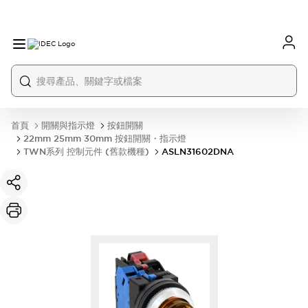
首頁
開關與指示燈
按鈕開關
22mm 25mm 30mm 按鈕開關・指示燈
TWN系列 控制元件 (舊款機種)
ASLN31602DNA