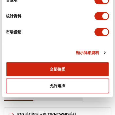
環境規範
統計資料
功能規格
機械規格
市場營銷
安裝和安裝規範
顯示詳細資料
全部接受
文件和檔案
允許選擇
型錄和宣傳手冊
CAD檔
認證與標準
其他
ø30 系列控制元件 TWNTWND系列