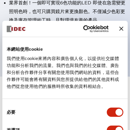
業界首創！一個即可實現6色功能的LED 即使在急需變更
照明色時，也可只購買鏡片來更換顏色。不僅減少色彩更
換及庫存管理的工時，且對環境友善的產品。
易於使用的接點塊：IP20防指保護結構，簡易安裝／拆
卸，防止螺絲脫落，可選擇兩方向配線
防護結構IP65、IP40（IEC 60529）
本網站使用cookie
主要機種具備UL、CSA認證及符合EN標準。
我們使用cookie來將內容和廣告個人化，以提供社交媒體
功能和分析我們的流量。我們也與我們的社交媒體、廣告
和分析合作夥伴分享有關您使用我們網站的資料，這些合
作夥伴可能會將有關資料與您所提供給他們的其他資料或
他們從您使用他們的服務時所收集的資料相結合。
+
規格
顯示全部
審美規範
同
必要
意
電氣規範（額定照明部分）
選
擇
首選項