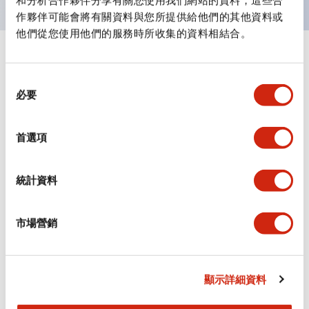
和分析合作夥伴分享有關您使用我們網站的資料，這些合
作夥伴可能會將有關資料與您所提供給他們的其他資料或
他們從您使用他們的服務時所收集的資料相結合。
+
規格
顯示全部
同
審美規範
必要
意
選
擇
電氣規範（額定照明部分）
首選項
環境規範
統計資料
功能規格
市場營銷
機械規格
安裝和安裝規範
顯示詳細資料