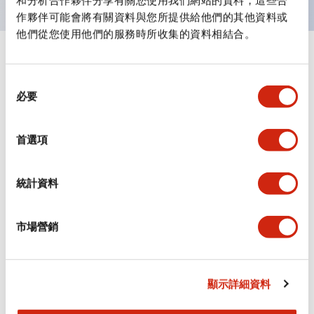
和分析合作夥伴分享有關您使用我們網站的資料，這些合
作夥伴可能會將有關資料與您所提供給他們的其他資料或
他們從您使用他們的服務時所收集的資料相結合。
+
規格
顯示全部
同
審美規範
必要
意
選
擇
電氣規範（額定照明部分）
首選項
環境規範
統計資料
功能規格
市場營銷
機械規格
安裝和安裝規範
顯示詳細資料