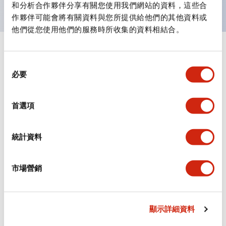
和分析合作夥伴分享有關您使用我們網站的資料，這些合
作夥伴可能會將有關資料與您所提供給他們的其他資料或
他們從您使用他們的服務時所收集的資料相結合。
+
規格
顯示全部
同
必要
意
審美規範
選
擇
電氣規範（額定照明部分）
首選項
環境規範
統計資料
功能規格
市場營銷
機械規格
顯示詳細資料
安裝和安裝規範