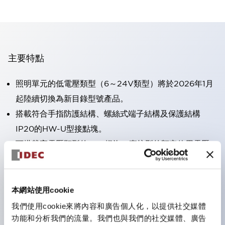
主要特點
照明單元的低電壓類型（6～24V類型）將於2026年1月
起陸續切換為新目錄型號產品。
搭載符合手指防護結構、螺絲式端子結構及保護結構
IP20的HW-U型接點塊。
可搭載高電壓類型的LED燈泡，直接型的額定使用電壓
最高可達240V。
一顆LED燈泡（LSRD燈泡）即可表現六種顏色。過去分
別為每種顏色設計的LED燈泡，現在可用一顆單色LED
本網站使用cookie
燈泡來表現各種顏色。
我們使用cookie來將內容和廣告個人化，以提供社交媒體
功能和分析我們的流量。我們也與我們的社交媒體、廣告
主要機種具備UL、CSA認證及符合EN標準。