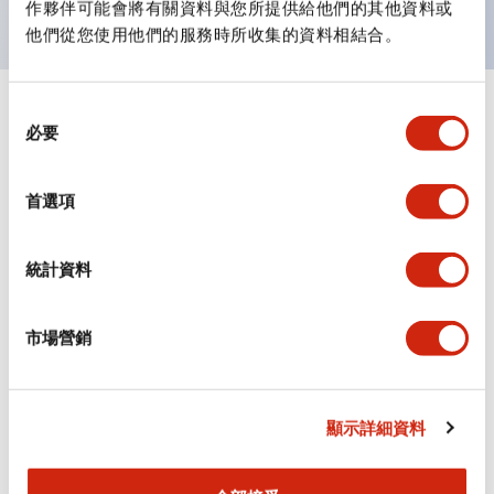
作夥伴可能會將有關資料與您所提供給他們的其他資料或
他們從您使用他們的服務時所收集的資料相結合。
同
+
規格
顯示全部
必要
意
選
審美規範
擇
首選項
電氣規範（額定照明部分）
統計資料
環境規範
市場營銷
機械規格
安裝和安裝規範
顯示詳細資料