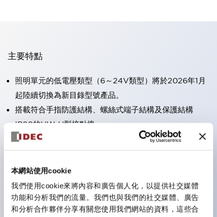
主要特點
照明單元的低電壓類型（6～24V類型）將於2026年1月
起陸續切換為新目錄型號產品。
搭載符合手指防護結構、螺絲式端子結構及保護結構
IP20的HW-U型接點塊。
可搭載高電壓類型的LED燈泡，直接型的額定使用電壓
最高可達240V。
一顆LED燈泡（LSRD燈泡）即可表現六種顏色。過去分
本網站使用cookie
別為每種顏色設計的LED燈泡，現在可用一顆單色LED
我們使用cookie來將內容和廣告個人化，以提供社交媒體
燈泡來表現各種顏色。
功能和分析我們的流量。我們也與我們的社交媒體、廣告
和分析合作夥伴分享有關您使用我們網站的資料，這些合
主要機種具備UL、CSA認證及符合EN標準。