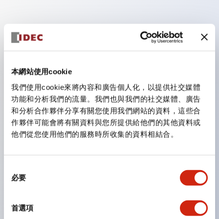
主要特點
照明單元的低電壓類型（6～24V類型）將於2026年1月
本網站使用cookie
起陸續切換為新目錄型號產品。
我們使用cookie來將內容和廣告個人化，以提供社交媒體
搭載符合手指防護結構、螺絲式端子結構及保護結構
功能和分析我們的流量。我們也與我們的社交媒體、廣告
IP20的HW-U型接點塊。
和分析合作夥伴分享有關您使用我們網站的資料，這些合
可搭載高電壓類型的LED燈泡，直接型的額定使用電壓
作夥伴可能會將有關資料與您所提供給他們的其他資料或
最高可達240V。
他們從您使用他們的服務時所收集的資料相結合。
一顆LED燈泡（LSRD燈泡）即可表現六種顏色。過去分
別為每種顏色設計的LED燈泡，現在可用一顆單色LED
同
燈泡來表現各種顏色。
必要
意
主要機種具備UL、CSA認證及符合EN標準。
選
擇
首選項