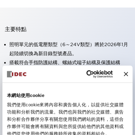
主要特點
照明單元的低電壓類型（6～24V類型）將於2026年1月
起陸續切換為新目錄型號產品。
搭載符合手指防護結構、螺絲式端子結構及保護結構
IP20的HW-U型接點塊。
可搭載高電壓類型的LED燈泡，直接型的額定使用電壓
最高可達240V。
本網站使用cookie
一顆LED燈泡（LSRD燈泡）即可表現六種顏色。過去分
我們使用cookie來將內容和廣告個人化，以提供社交媒體
別為每種顏色設計的LED燈泡，現在可用一顆單色LED
功能和分析我們的流量。我們也與我們的社交媒體、廣告
燈泡來表現各種顏色。
和分析合作夥伴分享有關您使用我們網站的資料，這些合
主要機種具備UL、CSA認證及符合EN標準。
作夥伴可能會將有關資料與您所提供給他們的其他資料或
他們從您使用他們的服務時所收集的資料相結合。