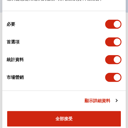
同
必要
+
意
規格
顯示全部
選
擇
審美規範
首選項
環境規範
統計資料
機械規格
市場營銷
安裝和安裝規範
顯示詳細資料
文件和檔案
全部接受