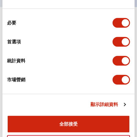
同
+
規格
顯示全部
必要
意
選
審美規範
擇
首選項
環境規範
統計資料
機械規格
市場營銷
安裝和安裝規範
顯示詳細資料
文件和檔案
全部接受