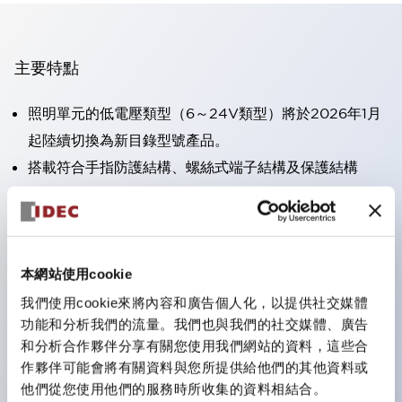
主要特點
照明單元的低電壓類型（6～24V類型）將於2026年1月
起陸續切換為新目錄型號產品。
搭載符合手指防護結構、螺絲式端子結構及保護結構
IP20的HW-U型接點塊。
可搭載高電壓類型的LED燈泡，直接型的額定使用電壓
最高可達240V。
一顆LED燈泡（LSRD燈泡）即可表現六種顏色。過去分
本網站使用cookie
別為每種顏色設計的LED燈泡，現在可用一顆單色LED
我們使用cookie來將內容和廣告個人化，以提供社交媒體
功能和分析我們的流量。我們也與我們的社交媒體、廣告
燈泡來表現各種顏色。
和分析合作夥伴分享有關您使用我們網站的資料，這些合
主要機種具備UL、CSA認證及符合EN標準。
作夥伴可能會將有關資料與您所提供給他們的其他資料或
他們從您使用他們的服務時所收集的資料相結合。