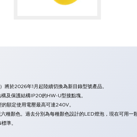
）將於2026年1月起陸續切換為新目錄型號產品。
及保護結構IP20的HW-U型接點塊。
型的額定使用電壓最高可達240V。
表現六種顏色。過去分別為每種顏色設計的LED燈泡，現在可用一
N標準。