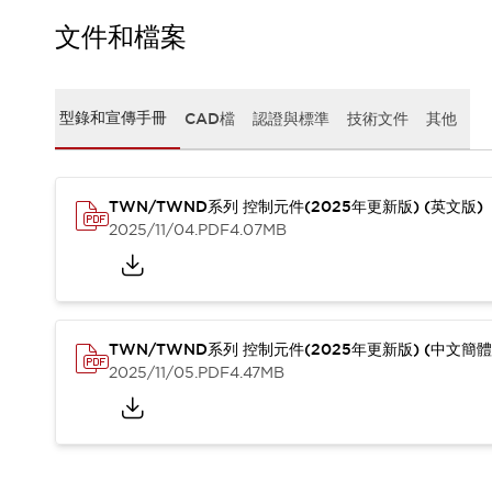
CAD檔
型錄和宣傳手冊
文件和檔案
影片專區
選型系統
軟體下載
型錄和宣傳手冊
CAD檔
認證與標準
技術文件
其他
邏輯模擬器
產品資安通知
最新消息
TWN/TWND系列 控制元件(2025年更新版) (英文版)
新聞中心
2025/11/04
.PDF
4.07MB
活動
促銷活動
部落格
支援
聯絡我們
服務據點
TWN/TWND系列 控制元件(2025年更新版) (中文簡體
產品變更/停產通知
2025/11/05
.PDF
4.47MB
RoHS指令對應
認證與標準