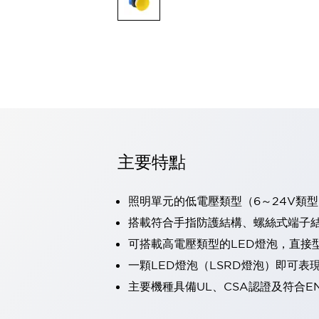
可程式控制器
可程式人機介面
工業乙太網路設備
瀏覽全部
自動識別
自動識別
感測器
瀏覽全部
行業
汽車
主要特點
工業機器人的潛在風險，從第三者角度徹底驗證
減少安全柵內的人身事故
兼顧良好的視認性及減少維修工時
照明單元的低電壓類型（6～24V類型
最適合小型裝置的安全對策
瀏覽全部
搭載符合手指防護結構、螺絲式端子結構
工具機
可搭載高電壓類型的LED燈泡，直接
降低機床成本的技巧簡單的讓人意外
尋找讓機床更小型化的可能性
一顆LED燈泡（LSRD燈泡）即可
從外觀設計的觀點提升機床的附加價值
主要機種具備UL、CSA認證及符合E
預防導致機器故障的「瞬停」
3位置促動開關確保綜合加工中心機的安全性