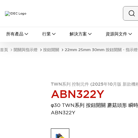
所有產品
所有產品
行業
解決方案
資源與文件
開關與指示燈
按鈕開關
首頁
開關與指示燈
按鈕開關
22mm 25mm 30mm 按鈕開關・指示燈
指示燈和蜂鳴器
瀏覽全部
安全與防爆
安全設備
防爆設備
瀏覽全部
TWN系列 控制元件 (2025年10月版 新款機
盤櫃
ABN322Y
繼電器·計時器
電源供應器
φ30 TWN系列 按鈕開關 蘑菇頭形 瞬
回路保護器
ABN322Y
LED照明裝置
端子台
瀏覽全部
自動化