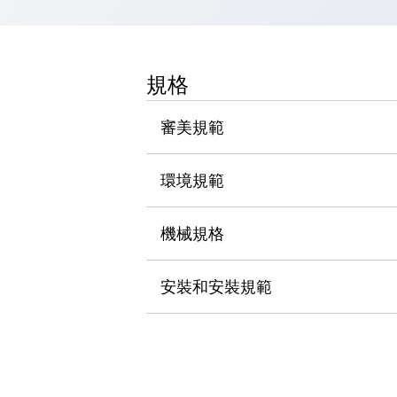
瀏覽全部
機器人
使人機協作更安全、更高效
規格
發揮協作機器人潛力的安全措施
瀏覽全部
半導體
提高半導體製造裝置設計自由度的方法
審美規範
瞬間完成開關的更換，避免停機時間拉長
充分對應安全標準
瀏覽全部
環境規範
瀏覽全部
解決方案
IIoT（工業物聯網）
機械規格
去面板化
RFID 認證
安全及其未來
安裝和安裝規範
安全及其未來 | 解決⽅案
瀏覽全部
從基礎了解安全元件
瀏覽全部
資源與文件