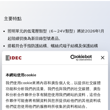
主要特點
照明單元的低電壓類型（6～24V類型）將於2026年1月
起陸續切換為新目錄型號產品。
搭載符合手指防護結構、螺絲式端子結構及保護結構
IP20的HW-U型接點塊。
可搭載高電壓類型的LED燈泡，直接型的額定使用電壓
最高可達240V。
一顆LED燈泡（LSRD燈泡）即可表現六種顏色。過去分
本網站使用cookie
別為每種顏色設計的LED燈泡，現在可用一顆單色LED
我們使用cookie來將內容和廣告個人化，以提供社交媒體
功能和分析我們的流量。我們也與我們的社交媒體、廣告
燈泡來表現各種顏色。
和分析合作夥伴分享有關您使用我們網站的資料，這些合
主要機種具備UL、CSA認證及符合EN標準。
作夥伴可能會將有關資料與您所提供給他們的其他資料或
他們從您使用他們的服務時所收集的資料相結合。