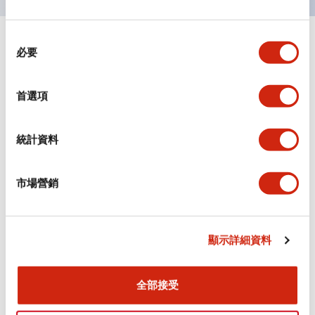
同
+
規格
顯示全部
必要
意
選
審美規範
擇
首選項
環境規範
統計資料
機械規格
市場營銷
安裝和安裝規範
顯示詳細資料
文件和檔案
全部接受