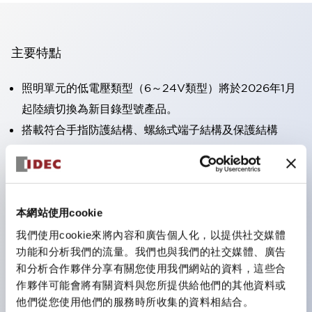
主要特點
照明單元的低電壓類型（6～24V類型）將於2026年1月
起陸續切換為新目錄型號產品。
搭載符合手指防護結構、螺絲式端子結構及保護結構
IP20的HW-U型接點塊。
可搭載高電壓類型的LED燈泡，直接型的額定使用電壓
最高可達240V。
一顆LED燈泡（LSRD燈泡）即可表現六種顏色。過去分
本網站使用cookie
別為每種顏色設計的LED燈泡，現在可用一顆單色LED
我們使用cookie來將內容和廣告個人化，以提供社交媒體
功能和分析我們的流量。我們也與我們的社交媒體、廣告
燈泡來表現各種顏色。
和分析合作夥伴分享有關您使用我們網站的資料，這些合
主要機種具備UL、CSA認證及符合EN標準。
作夥伴可能會將有關資料與您所提供給他們的其他資料或
他們從您使用他們的服務時所收集的資料相結合。