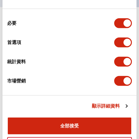
同
+
規格
顯示全部
必要
意
選
審美規範
擇
首選項
環境規範
統計資料
機械規格
市場營銷
安裝和安裝規範
顯示詳細資料
文件和檔案
全部接受