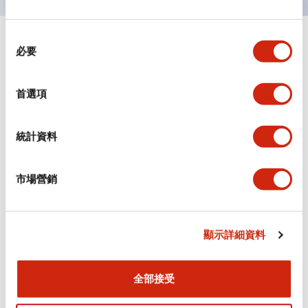
同
+
規格
顯示全部
必要
意
選
審美規範
擇
首選項
環境規範
統計資料
機械規格
市場營銷
安裝和安裝規範
顯示詳細資料
文件和檔案
全部接受