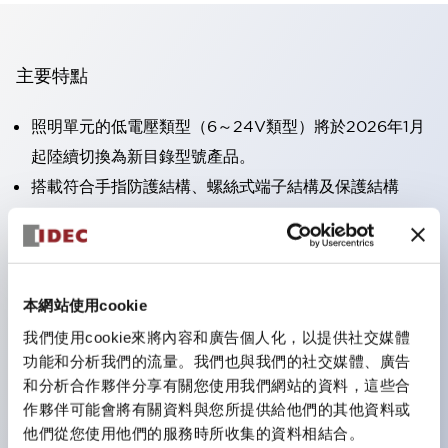
主要特點
照明單元的低電壓類型（6～24V類型）將於2026年1月
起陸續切換為新目錄型號產品。
搭載符合手指防護結構、螺絲式端子結構及保護結構
IP20的HW-U型接點塊。
可搭載高電壓類型的LED燈泡，直接型的額定使用電壓
最高可達240V。
一顆LED燈泡（LSRD燈泡）即可表現六種顏色。過去分
本網站使用cookie
別為每種顏色設計的LED燈泡，現在可用一顆單色LED
我們使用cookie來將內容和廣告個人化，以提供社交媒體
功能和分析我們的流量。我們也與我們的社交媒體、廣告
燈泡來表現各種顏色。
和分析合作夥伴分享有關您使用我們網站的資料，這些合
主要機種具備UL、CSA認證及符合EN標準。
作夥伴可能會將有關資料與您所提供給他們的其他資料或
他們從您使用他們的服務時所收集的資料相結合。