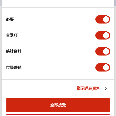
同
+
規格
顯示全部
必要
意
選
審美規範
擇
首選項
環境規範
統計資料
機械規格
市場營銷
安裝和安裝規範
顯示詳細資料
文件和檔案
全部接受