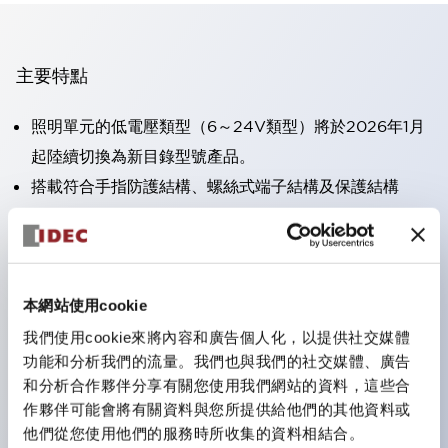
主要特點
照明單元的低電壓類型（6～24V類型）將於2026年1月
起陸續切換為新目錄型號產品。
搭載符合手指防護結構、螺絲式端子結構及保護結構
IP20的HW-U型接點塊。
可搭載高電壓類型的LED燈泡，直接型的額定使用電壓
最高可達240V。
一顆LED燈泡（LSRD燈泡）即可表現六種顏色。過去分
本網站使用cookie
別為每種顏色設計的LED燈泡，現在可用一顆單色LED
我們使用cookie來將內容和廣告個人化，以提供社交媒體
功能和分析我們的流量。我們也與我們的社交媒體、廣告
燈泡來表現各種顏色。
和分析合作夥伴分享有關您使用我們網站的資料，這些合
主要機種具備UL、CSA認證及符合EN標準。
作夥伴可能會將有關資料與您所提供給他們的其他資料或
他們從您使用他們的服務時所收集的資料相結合。