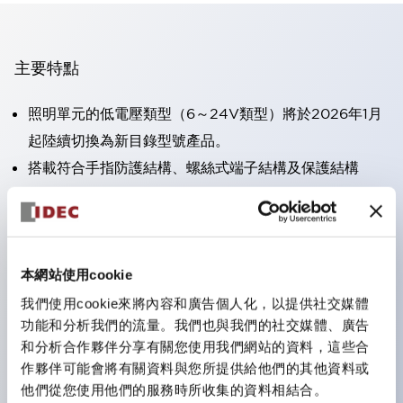
主要特點
照明單元的低電壓類型（6～24V類型）將於2026年1月
起陸續切換為新目錄型號產品。
搭載符合手指防護結構、螺絲式端子結構及保護結構
IP20的HW-U型接點塊。
可搭載高電壓類型的LED燈泡，直接型的額定使用電壓
最高可達240V。
一顆LED燈泡（LSRD燈泡）即可表現六種顏色。過去分
本網站使用cookie
別為每種顏色設計的LED燈泡，現在可用一顆單色LED
我們使用cookie來將內容和廣告個人化，以提供社交媒體
功能和分析我們的流量。我們也與我們的社交媒體、廣告
燈泡來表現各種顏色。
和分析合作夥伴分享有關您使用我們網站的資料，這些合
主要機種具備UL、CSA認證及符合EN標準。
作夥伴可能會將有關資料與您所提供給他們的其他資料或
他們從您使用他們的服務時所收集的資料相結合。