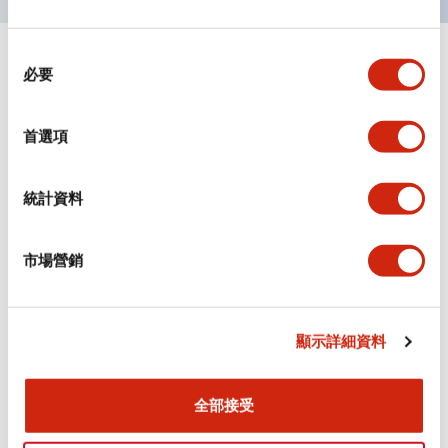
同
+
規格
顯示全部
必要
意
選
審美規範
擇
首選項
環境規範
統計資料
機械規格
市場營銷
安裝和安裝規範
顯示詳細資料
文件和檔案
全部接受