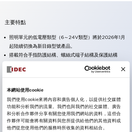
主要特點
照明單元的低電壓類型（6～24V類型）將於2026年1月
起陸續切換為新目錄型號產品。
搭載符合手指防護結構、螺絲式端子結構及保護結構
IP20的HW-U型接點塊。
可搭載高電壓類型的LED燈泡，直接型的額定使用電壓
最高可達240V。
一顆LED燈泡（LSRD燈泡）即可表現六種顏色。過去分
本網站使用cookie
別為每種顏色設計的LED燈泡，現在可用一顆單色LED
我們使用cookie來將內容和廣告個人化，以提供社交媒體
功能和分析我們的流量。我們也與我們的社交媒體、廣告
燈泡來表現各種顏色。
和分析合作夥伴分享有關您使用我們網站的資料，這些合
主要機種具備UL、CSA認證及符合EN標準。
作夥伴可能會將有關資料與您所提供給他們的其他資料或
他們從您使用他們的服務時所收集的資料相結合。