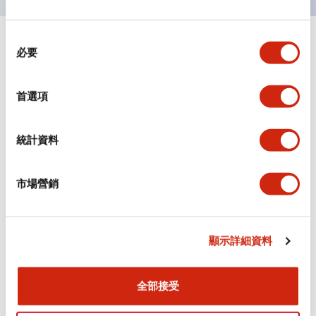
同
+
規格
顯示全部
必要
意
選
審美規範
擇
首選項
環境規範
統計資料
機械規格
市場營銷
安裝和安裝規範
顯示詳細資料
文件和檔案
全部接受