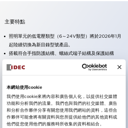
主要特點
照明單元的低電壓類型（6～24V類型）將於2026年1月
起陸續切換為新目錄型號產品。
搭載符合手指防護結構、螺絲式端子結構及保護結構
IP20的HW-U型接點塊。
可搭載高電壓類型的LED燈泡，直接型的額定使用電壓
最高可達240V。
一顆LED燈泡（LSRD燈泡）即可表現六種顏色。過去分
本網站使用cookie
別為每種顏色設計的LED燈泡，現在可用一顆單色LED
我們使用cookie來將內容和廣告個人化，以提供社交媒體
功能和分析我們的流量。我們也與我們的社交媒體、廣告
燈泡來表現各種顏色。
和分析合作夥伴分享有關您使用我們網站的資料，這些合
主要機種具備UL、CSA認證及符合EN標準。
作夥伴可能會將有關資料與您所提供給他們的其他資料或
他們從您使用他們的服務時所收集的資料相結合。