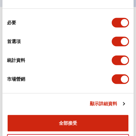
同
+
規格
顯示全部
必要
意
選
審美規範
擇
首選項
環境規範
統計資料
機械規格
市場營銷
安裝和安裝規範
顯示詳細資料
文件和檔案
全部接受