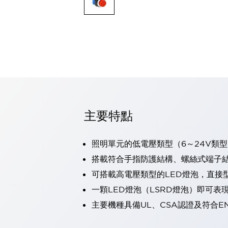
可程式控制器
可程式人機介面
工業乙太網路設備
瀏覽全部
自動識別
自動識別
感測器
瀏覽全部
行業
汽車
主要特點
工業機器人的潛在風險，從第三者角度徹底驗證
減少安全柵內的人身事故
兼顧良好的視認性及減少維修工時
照明單元的低電壓類型（6～24V類型
最適合小型裝置的安全對策
瀏覽全部
搭載符合手指防護結構、螺絲式端子結構
工具機
可搭載高電壓類型的LED燈泡，直接
降低機床成本的技巧簡單的讓人意外
尋找讓機床更小型化的可能性
一顆LED燈泡（LSRD燈泡）即可
從外觀設計的觀點提升機床的附加價值
主要機種具備UL、CSA認證及符合E
預防導致機器故障的「瞬停」
3位置促動開關確保綜合加工中心機的安全性