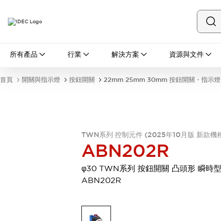
所有產品
所有產品
行業
解決方案
資源與文件
開關與指示燈
按鈕開關
首頁
開關與指示燈
按鈕開關
22mm 25mm 30mm 按鈕開關・指示燈
指示燈和蜂鳴器
瀏覽全部
安全與防爆
安全設備
防爆設備
瀏覽全部
TWN系列 控制元件 (2025年10月版 新款機
盤櫃
ABN202R
繼電器·計時器
電源供應器
φ30 TWN系列 按鈕開關 凸頭形 瞬時
回路保護器
ABN202R
LED照明裝置
端子台
瀏覽全部
自動化