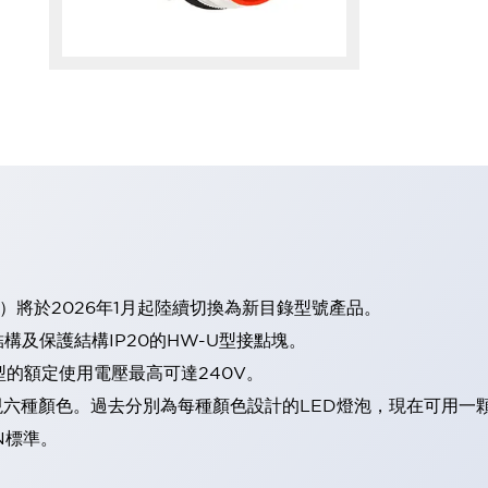
）將於2026年1月起陸續切換為新目錄型號產品。
及保護結構IP20的HW-U型接點塊。
型的額定使用電壓最高可達240V。
表現六種顏色。過去分別為每種顏色設計的LED燈泡，現在可用一
N標準。