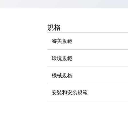
瀏覽全部
機器人
使人機協作更安全、更高效
規格
發揮協作機器人潛力的安全措施
瀏覽全部
半導體
提高半導體製造裝置設計自由度的方法
審美規範
瞬間完成開關的更換，避免停機時間拉長
充分對應安全標準
瀏覽全部
環境規範
瀏覽全部
解決方案
IIoT（工業物聯網）
機械規格
去面板化
RFID 認證
安全及其未來
安裝和安裝規範
安全及其未來 | 解決⽅案
瀏覽全部
從基礎了解安全元件
瀏覽全部
資源與文件