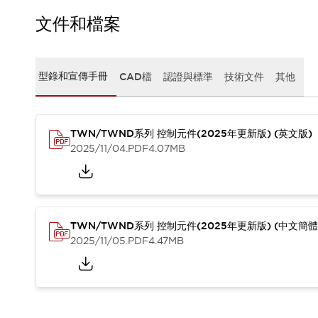
CAD檔
型錄和宣傳手冊
文件和檔案
影片專區
選型系統
軟體下載
型錄和宣傳手冊
CAD檔
認證與標準
技術文件
其他
邏輯模擬器
產品資安通知
最新消息
TWN/TWND系列 控制元件(2025年更新版) (英文版)
新聞中心
2025/11/04
.PDF
4.07MB
活動
促銷活動
部落格
支援
聯絡我們
服務據點
TWN/TWND系列 控制元件(2025年更新版) (中文簡體
產品變更/停產通知
2025/11/05
.PDF
4.47MB
RoHS指令對應
認證與標準