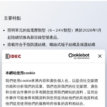
主要特點
照明單元的低電壓類型（6～24V類型）將於2026年1月
起陸續切換為新目錄型號產品。
搭載符合手指防護結構、螺絲式端子結構及保護結構
IP20的HW-U型接點塊。
可搭載高電壓類型的LED燈泡，直接型的額定使用電壓
最高可達240V。
一顆LED燈泡（LSRD燈泡）即可表現六種顏色。過去分
本網站使用cookie
別為每種顏色設計的LED燈泡，現在可用一顆單色LED
我們使用cookie來將內容和廣告個人化，以提供社交媒體
功能和分析我們的流量。我們也與我們的社交媒體、廣告
燈泡來表現各種顏色。
和分析合作夥伴分享有關您使用我們網站的資料，這些合
主要機種具備UL、CSA認證及符合EN標準。
作夥伴可能會將有關資料與您所提供給他們的其他資料或
他們從您使用他們的服務時所收集的資料相結合。