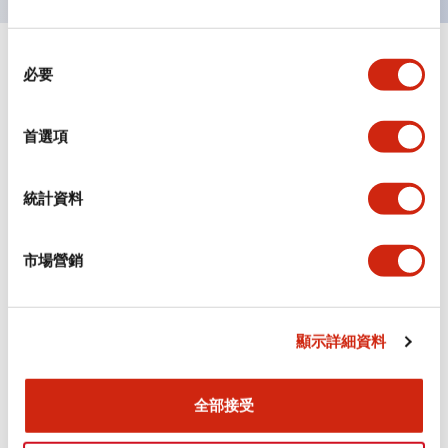
同
+
規格
顯示全部
必要
意
選
審美規範
擇
首選項
環境規範
統計資料
機械規格
市場營銷
安裝和安裝規範
顯示詳細資料
文件和檔案
全部接受