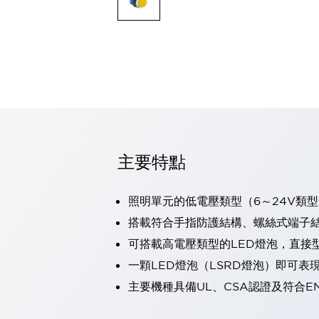
可程式控制器
可程式人機介面
工業乙太網路設備
瀏覽全部
自動識別
自動識別
感測器
瀏覽全部
行業
汽車
主要特點
工業機器人的潛在風險，從第三者角度徹底驗證
減少安全柵內的人身事故
兼顧良好的視認性及減少維修工時
照明單元的低電壓類型（6～24V類型
最適合小型裝置的安全對策
瀏覽全部
搭載符合手指防護結構、螺絲式端子結構
工具機
可搭載高電壓類型的LED燈泡，直接
降低機床成本的技巧簡單的讓人意外
尋找讓機床更小型化的可能性
一顆LED燈泡（LSRD燈泡）即可
從外觀設計的觀點提升機床的附加價值
主要機種具備UL、CSA認證及符合E
預防導致機器故障的「瞬停」
3位置促動開關確保綜合加工中心機的安全性