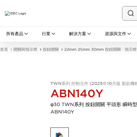
所有產品
所有產品
行業
解決方案
資源與文件
開關與指示燈
按鈕開關
首頁
開關與指示燈
按鈕開關
22mm 25mm 30mm 按鈕開關・指示燈
指示燈和蜂鳴器
瀏覽全部
安全與防爆
安全設備
防爆設備
瀏覽全部
TWN系列 控制元件 (2025年10月版 新款機
盤櫃
ABN140Y
繼電器·計時器
電源供應器
φ30 TWN系列 按鈕開關 平頭形 瞬時
回路保護器
ABN140Y
LED照明裝置
端子台
瀏覽全部
自動化