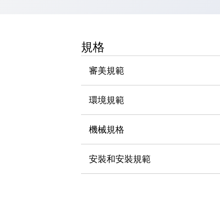
瀏覽全部
機器人
使人機協作更安全、更高效
規格
發揮協作機器人潛力的安全措施
瀏覽全部
半導體
提高半導體製造裝置設計自由度的方法
審美規範
瞬間完成開關的更換，避免停機時間拉長
充分對應安全標準
瀏覽全部
環境規範
瀏覽全部
解決方案
IIoT（工業物聯網）
機械規格
去面板化
RFID 認證
安全及其未來
安裝和安裝規範
安全及其未來 | 解決⽅案
瀏覽全部
從基礎了解安全元件
瀏覽全部
資源與文件