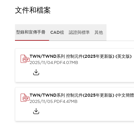
CAD檔
型錄和宣傳手冊
文件和檔案
影片專區
選型系統
軟體下載
型錄和宣傳手冊
CAD檔
認證與標準
其他
邏輯模擬器
產品資安通知
最新消息
TWN/TWND系列 控制元件(2025年更新版) (英文版)
新聞中心
2025/11/04
.PDF
4.07MB
活動
促銷活動
部落格
支援
聯絡我們
服務據點
TWN/TWND系列 控制元件(2025年更新版) (中文簡體
產品變更/停產通知
2025/11/05
.PDF
4.47MB
RoHS指令對應
認證與標準