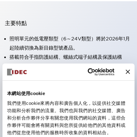
主要特點
照明單元的低電壓類型（6～24V類型）將於2026年1月
起陸續切換為新目錄型號產品。
搭載符合手指防護結構、螺絲式端子結構及保護結構
IP20的HW-U型接點塊。
可搭載高電壓類型的LED燈泡，直接型的額定使用電壓
最高可達240V。
一顆LED燈泡（LSRD燈泡）即可表現六種顏色。過去分
本網站使用cookie
別為每種顏色設計的LED燈泡，現在可用一顆單色LED
我們使用cookie來將內容和廣告個人化，以提供社交媒體
功能和分析我們的流量。我們也與我們的社交媒體、廣告
燈泡來表現各種顏色。
和分析合作夥伴分享有關您使用我們網站的資料，這些合
主要機種具備UL、CSA認證及符合EN標準。
作夥伴可能會將有關資料與您所提供給他們的其他資料或
他們從您使用他們的服務時所收集的資料相結合。