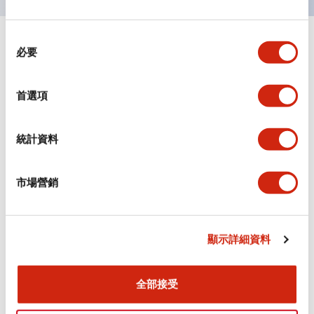
同
+
規格
顯示全部
必要
意
選
審美規範
擇
首選項
環境規範
統計資料
機械規格
市場營銷
安裝和安裝規範
顯示詳細資料
文件和檔案
全部接受