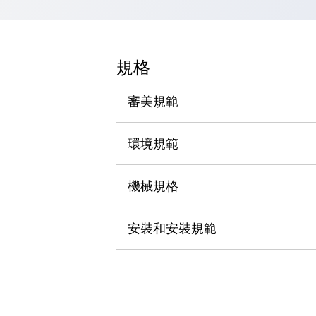
瀏覽全部
機器人
使人機協作更安全、更高效
規格
發揮協作機器人潛力的安全措施
瀏覽全部
半導體
提高半導體製造裝置設計自由度的方法
審美規範
瞬間完成開關的更換，避免停機時間拉長
充分對應安全標準
瀏覽全部
環境規範
瀏覽全部
解決方案
IIoT（工業物聯網）
機械規格
去面板化
RFID 認證
安全及其未來
安裝和安裝規範
安全及其未來 | 解決⽅案
瀏覽全部
從基礎了解安全元件
瀏覽全部
資源與文件