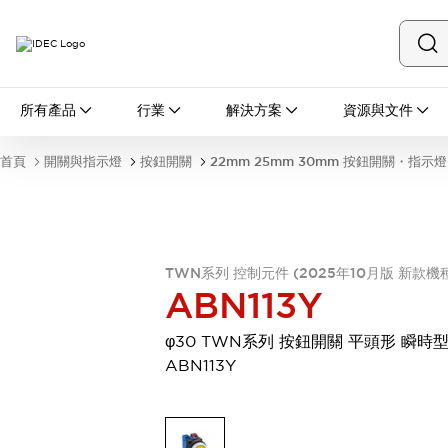
所有產品
所有產品
行業
解決方案
資源與文件
開關與指示燈
按鈕開關
首頁
開關與指示燈
按鈕開關
22mm 25mm 30mm 按鈕開關・指示燈
指示燈和蜂鳴器
瀏覽全部
安全與防爆
安全設備
防爆設備
瀏覽全部
TWN系列 控制元件 (2025年10月版 新款機
盤櫃
ABN113Y
繼電器·計時器
電源供應器
φ30 TWN系列 按鈕開關 平頭形 瞬時
回路保護器
ABN113Y
LED照明裝置
端子台
瀏覽全部
自動化