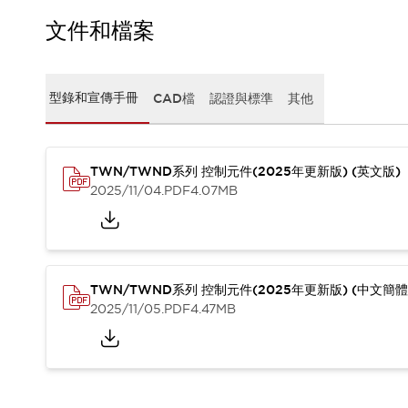
CAD檔
型錄和宣傳手冊
文件和檔案
影片專區
選型系統
軟體下載
型錄和宣傳手冊
CAD檔
認證與標準
其他
邏輯模擬器
產品資安通知
最新消息
TWN/TWND系列 控制元件(2025年更新版) (英文版)
新聞中心
2025/11/04
.PDF
4.07MB
活動
促銷活動
部落格
支援
聯絡我們
服務據點
TWN/TWND系列 控制元件(2025年更新版) (中文簡體
產品變更/停產通知
2025/11/05
.PDF
4.47MB
RoHS指令對應
認證與標準