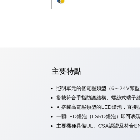
可程式控制器
可程式人機介面
工業乙太網路設備
瀏覽全部
自動識別
自動識別
感測器
瀏覽全部
行業
汽車
主要特點
工業機器人的潛在風險，從第三者角度徹底驗證
減少安全柵內的人身事故
兼顧良好的視認性及減少維修工時
照明單元的低電壓類型（6～24V類型
最適合小型裝置的安全對策
瀏覽全部
搭載符合手指防護結構、螺絲式端子結構
工具機
可搭載高電壓類型的LED燈泡，直接
降低機床成本的技巧簡單的讓人意外
尋找讓機床更小型化的可能性
一顆LED燈泡（LSRD燈泡）即可
從外觀設計的觀點提升機床的附加價值
主要機種具備UL、CSA認證及符合E
預防導致機器故障的「瞬停」
3位置促動開關確保綜合加工中心機的安全性