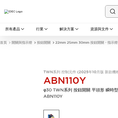
所有產品
所有產品
行業
解決方案
資源與文件
開關與指示燈
按鈕開關
首頁
開關與指示燈
按鈕開關
22mm 25mm 30mm 按鈕開關・指示燈
指示燈和蜂鳴器
瀏覽全部
安全與防爆
安全設備
防爆設備
瀏覽全部
TWN系列 控制元件 (2025年10月版 新款機
盤櫃
ABN110Y
繼電器·計時器
電源供應器
φ30 TWN系列 按鈕開關 平頭形 瞬時
回路保護器
ABN110Y
LED照明裝置
端子台
瀏覽全部
自動化