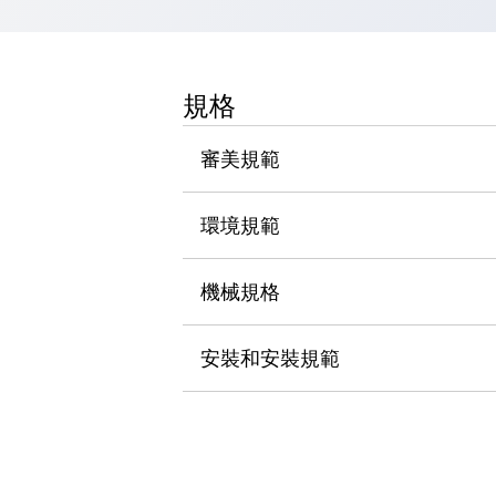
瀏覽全部
機器人
使人機協作更安全、更高效
規格
發揮協作機器人潛力的安全措施
瀏覽全部
半導體
提高半導體製造裝置設計自由度的方法
審美規範
瞬間完成開關的更換，避免停機時間拉長
充分對應安全標準
瀏覽全部
環境規範
瀏覽全部
解決方案
IIoT（工業物聯網）
機械規格
去面板化
RFID 認證
安全及其未來
安裝和安裝規範
安全及其未來 | 解決⽅案
瀏覽全部
從基礎了解安全元件
瀏覽全部
資源與文件