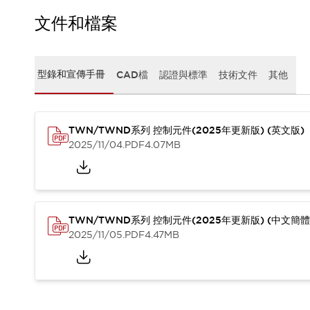
CAD檔
型錄和宣傳手冊
文件和檔案
影片專區
選型系統
軟體下載
型錄和宣傳手冊
CAD檔
認證與標準
技術文件
其他
邏輯模擬器
產品資安通知
最新消息
TWN/TWND系列 控制元件(2025年更新版) (英文版)
新聞中心
2025/11/04
.PDF
4.07MB
活動
促銷活動
部落格
支援
聯絡我們
服務據點
TWN/TWND系列 控制元件(2025年更新版) (中文簡體
產品變更/停產通知
2025/11/05
.PDF
4.47MB
RoHS指令對應
認證與標準