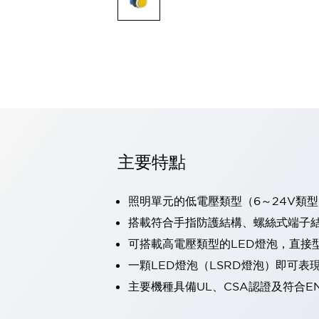
可程式控制器
可程式人機介面
工業乙太網路設備
瀏覽全部
自動識別
自動識別
感測器
瀏覽全部
行業
汽車
主要特點
工業機器人的潛在風險，從第三者角度徹底驗證
減少安全柵內的人身事故
兼顧良好的視認性及減少維修工時
照明單元的低電壓類型（6～24V類型
最適合小型裝置的安全對策
瀏覽全部
搭載符合手指防護結構、螺絲式端子結構
工具機
可搭載高電壓類型的LED燈泡，直接
降低機床成本的技巧簡單的讓人意外
尋找讓機床更小型化的可能性
一顆LED燈泡（LSRD燈泡）即可
從外觀設計的觀點提升機床的附加價值
主要機種具備UL、CSA認證及符合E
預防導致機器故障的「瞬停」
3位置促動開關確保綜合加工中心機的安全性