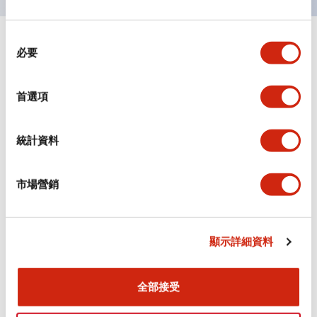
同
+
規格
顯示全部
必要
意
選
審美規範
擇
首選項
環境規範
統計資料
機械規格
市場營銷
安裝和安裝規範
顯示詳細資料
文件和檔案
全部接受