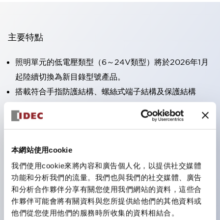
主要特點
照明單元的低電壓類型（6～24V類型）將於2026年1月
起陸續切換為新目錄型號產品。
搭載符合手指防護結構、螺絲式端子結構及保護結構
IP20的HW-U型接點塊。
可搭載高電壓類型的LED燈泡，直接型的額定使用電壓
最高可達240V。
一顆LED燈泡（LSRD燈泡）即可表現六種顏色。過去分
本網站使用cookie
別為每種顏色設計的LED燈泡，現在可用一顆單色LED
我們使用cookie來將內容和廣告個人化，以提供社交媒體
功能和分析我們的流量。我們也與我們的社交媒體、廣告
燈泡來表現各種顏色。
和分析合作夥伴分享有關您使用我們網站的資料，這些合
主要機種具備UL、CSA認證及符合EN標準。
作夥伴可能會將有關資料與您所提供給他們的其他資料或
他們從您使用他們的服務時所收集的資料相結合。