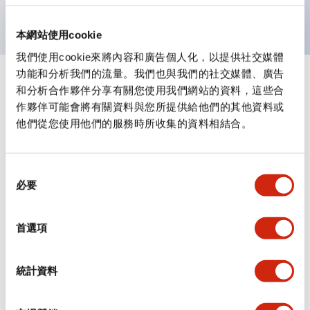
具備UL、CSA、TÜV、CCC認證產品。
本網站使用cookie
我們使用cookie來將內容和廣告個人化，以提供社交媒體
功能和分析我們的流量。我們也與我們的社交媒體、廣告
+
規格
顯示全部
和分析合作夥伴分享有關您使用我們網站的資料，這些合
作夥伴可能會將有關資料與您所提供給他們的其他資料或
審美規範
他們從您使用他們的服務時所收集的資料相結合。
電氣規範（額定照明部分）
同
必要
意
環境規範
選
擇
首選項
機械規格
安裝和安裝規範
統計資料