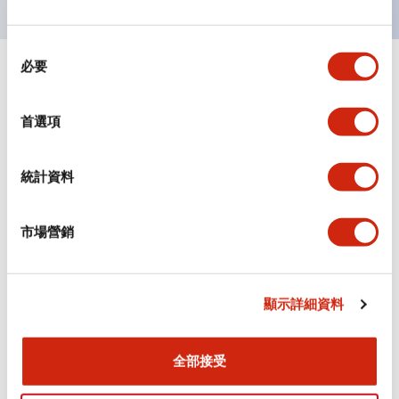
同
必要
意
+
規格
顯示全部
選
擇
首選項
審美規範
環境規範
統計資料
機械規格
市場營銷
安裝和安裝規範
顯示詳細資料
全部接受
文件和檔案