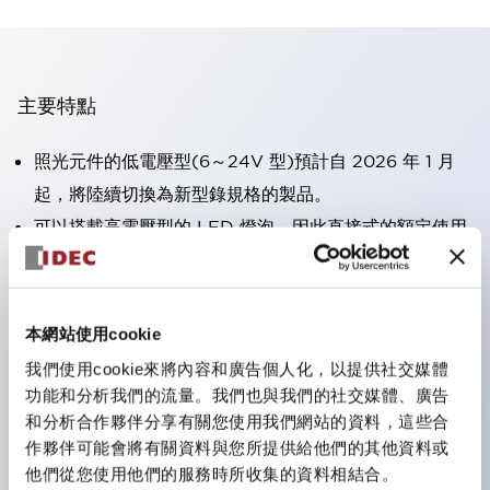
主要特點
照光元件的低電壓型(6～24V 型)預計自 2026 年 1 月
起，將陸續切換為新型錄規格的製品。
可以搭載高電壓型的 LED 燈泡，因此直接式的額定使用
電壓最高可支援至 240V。
大幅減少使用R形壓接端子的配線工時。（不包含指示燈
的直接式）
本網站使用cookie
一顆 LED 燈泡即可呈現六種顏色（LSRD 燈泡）。以往
我們使用cookie來將內容和廣告個人化，以提供社交媒體
需分色管理的 LED 燈泡，如今可用單一顆燈泡呈現多種
功能和分析我們的流量。我們也與我們的社交媒體、廣告
和分析合作夥伴分享有關您使用我們網站的資料，這些合
顏色。
作夥伴可能會將有關資料與您所提供給他們的其他資料或
符合UL、CSA、TÜV、CCC認證。
他們從您使用他們的服務時所收集的資料相結合。