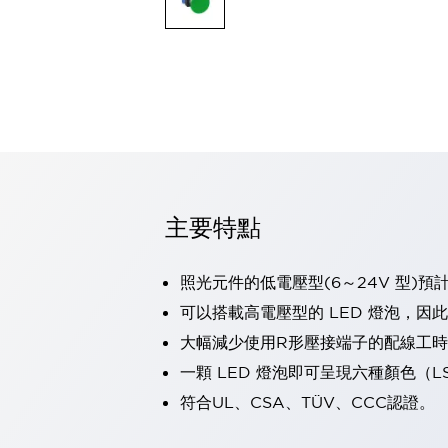
可程式控制器
可程式人機介面
工業乙太網路設備
瀏覽全部
自動識別
自動識別
感測器
瀏覽全部
行業
汽車
主要特點
工業機器人的潛在風險，從第三者角度徹底驗證
減少安全柵內的人身事故
兼顧良好的視認性及減少維修工時
照光元件的低電壓型(6～24V 型)預
最適合小型裝置的安全對策
瀏覽全部
可以搭載高電壓型的 LED 燈泡，因
工具機
大幅減少使用R形壓接端子的配線工
降低機床成本的技巧簡單的讓人意外
尋找讓機床更小型化的可能性
一顆 LED 燈泡即可呈現六種顏色（
從外觀設計的觀點提升機床的附加價值
符合UL、CSA、TÜV、CCC認證。
預防導致機器故障的「瞬停」
3位置促動開關確保綜合加工中心機的安全性