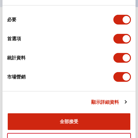
同
必要
+
意
規格
顯示全部
選
擇
審美規範
首選項
環境規範
統計資料
機械規格
市場營銷
安裝和安裝規範
顯示詳細資料
文件和檔案
全部接受