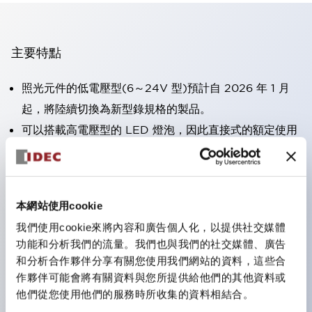
主要特點
照光元件的低電壓型(6～24V 型)預計自 2026 年 1 月
起，將陸續切換為新型錄規格的製品。
可以搭載高電壓型的 LED 燈泡，因此直接式的額定使用
電壓最高可支援至 240V。
大幅減少使用R形壓接端子的配線工時。（不包含指示燈
的直接式）
本網站使用cookie
一顆 LED 燈泡即可呈現六種顏色（LSRD 燈泡）。以往
我們使用cookie來將內容和廣告個人化，以提供社交媒體
需分色管理的 LED 燈泡，如今可用單一顆燈泡呈現多種
功能和分析我們的流量。我們也與我們的社交媒體、廣告
顏色。
和分析合作夥伴分享有關您使用我們網站的資料，這些合
符合UL、CSA、TÜV、CCC認證。
作夥伴可能會將有關資料與您所提供給他們的其他資料或
他們從您使用他們的服務時所收集的資料相結合。