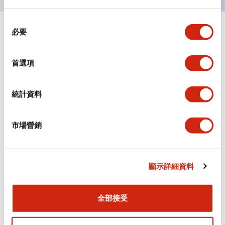
同
必要
+
意
規格
顯示全部
選
擇
審美規範
首選項
環境規範
統計資料
機械規格
市場營銷
安裝和安裝規範
顯示詳細資料
文件和檔案
全部接受