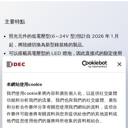
主要特點
照光元件的低電壓型(6～24V 型)預計自 2026 年 1 月
起，將陸續切換為新型錄規格的製品。
可以搭載高電壓型的 LED 燈泡，因此直接式的額定使用
電壓最高可支援至 240V。
大幅減少使用R形壓接端子的配線工時。（不包含指示燈
的直接式）
本網站使用cookie
一顆 LED 燈泡即可呈現六種顏色（LSRD 燈泡）。以往
我們使用cookie來將內容和廣告個人化，以提供社交媒體
需分色管理的 LED 燈泡，如今可用單一顆燈泡呈現多種
功能和分析我們的流量。我們也與我們的社交媒體、廣告
顏色。
和分析合作夥伴分享有關您使用我們網站的資料，這些合
符合UL、CSA、TÜV、CCC認證。
作夥伴可能會將有關資料與您所提供給他們的其他資料或
他們從您使用他們的服務時所收集的資料相結合。