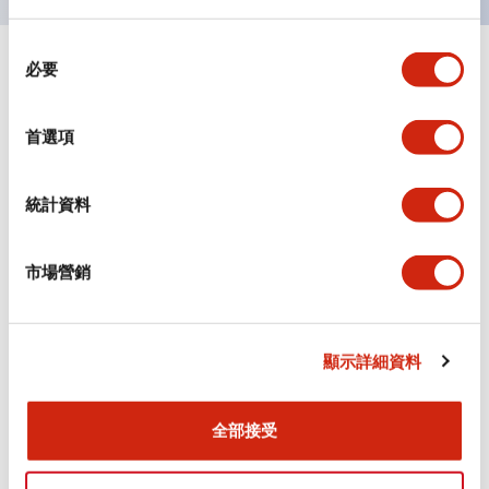
同
必要
+
意
規格
顯示全部
選
擇
審美規範
首選項
環境規範
統計資料
機械規格
市場營銷
安裝和安裝規範
顯示詳細資料
文件和檔案
全部接受