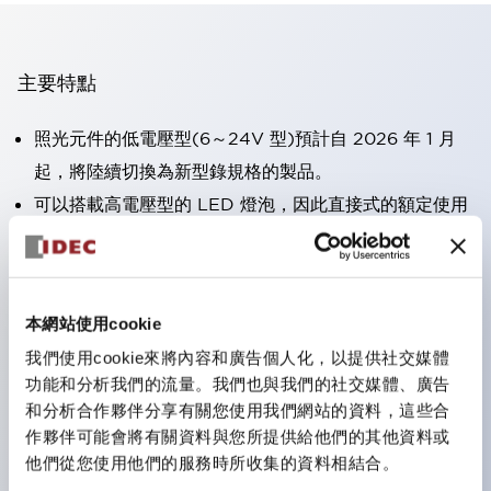
主要特點
照光元件的低電壓型(6～24V 型)預計自 2026 年 1 月
起，將陸續切換為新型錄規格的製品。
可以搭載高電壓型的 LED 燈泡，因此直接式的額定使用
電壓最高可支援至 240V。
大幅減少使用R形壓接端子的配線工時。（不包含指示燈
的直接式）
本網站使用cookie
一顆 LED 燈泡即可呈現六種顏色（LSRD 燈泡）。以往
我們使用cookie來將內容和廣告個人化，以提供社交媒體
需分色管理的 LED 燈泡，如今可用單一顆燈泡呈現多種
功能和分析我們的流量。我們也與我們的社交媒體、廣告
顏色。
和分析合作夥伴分享有關您使用我們網站的資料，這些合
符合UL、CSA、TÜV、CCC認證。
作夥伴可能會將有關資料與您所提供給他們的其他資料或
他們從您使用他們的服務時所收集的資料相結合。