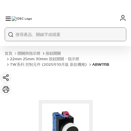
首頁
開關與指示燈
按鈕開關
22mm 25mm 30mm 按鈕開關・指示燈
TW系列 控制元件 (2025年10月版 新款機種)
ABW111B