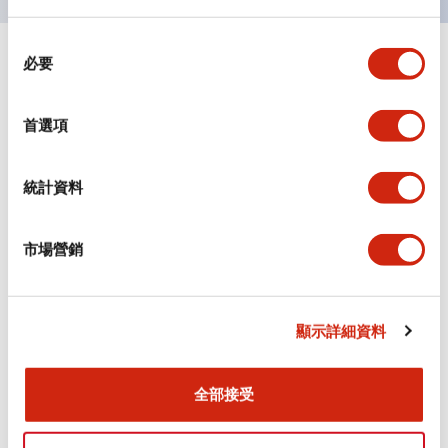
同
必要
+
意
規格
顯示全部
選
擇
審美規範
首選項
環境規範
統計資料
機械規格
市場營銷
安裝和安裝規範
顯示詳細資料
文件和檔案
全部接受