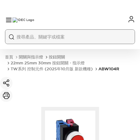
首頁
開關與指示燈
按鈕開關
22mm 25mm 30mm 按鈕開關・指示燈
TW系列 控制元件 (2025年10月版 新款機種)
ABW104R