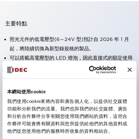
主要特點
照光元件的低電壓型(6～24V 型)預計自 2026 年 1 月
起，將陸續切換為新型錄規格的製品。
可以搭載高電壓型的 LED 燈泡，因此直接式的額定使用
電壓最高可支援至 240V。
大幅減少使用R形壓接端子的配線工時。（不包含指示燈
的直接式）
本網站使用cookie
一顆 LED 燈泡即可呈現六種顏色（LSRD 燈泡）。以往
我們使用cookie來將內容和廣告個人化，以提供社交媒體
需分色管理的 LED 燈泡，如今可用單一顆燈泡呈現多種
功能和分析我們的流量。我們也與我們的社交媒體、廣告
顏色。
和分析合作夥伴分享有關您使用我們網站的資料，這些合
符合UL、CSA、TÜV、CCC認證。
作夥伴可能會將有關資料與您所提供給他們的其他資料或
他們從您使用他們的服務時所收集的資料相結合。