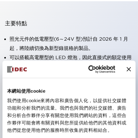
主要特點
照光元件的低電壓型(6～24V 型)預計自 2026 年 1 月
起，將陸續切換為新型錄規格的製品。
可以搭載高電壓型的 LED 燈泡，因此直接式的額定使用
電壓最高可支援至 240V。
大幅減少使用R形壓接端子的配線工時。（不包含指示燈
的直接式）
本網站使用cookie
一顆 LED 燈泡即可呈現六種顏色（LSRD 燈泡）。以往
我們使用cookie來將內容和廣告個人化，以提供社交媒體
需分色管理的 LED 燈泡，如今可用單一顆燈泡呈現多種
功能和分析我們的流量。我們也與我們的社交媒體、廣告
顏色。
和分析合作夥伴分享有關您使用我們網站的資料，這些合
符合UL、CSA、TÜV、CCC認證。
作夥伴可能會將有關資料與您所提供給他們的其他資料或
他們從您使用他們的服務時所收集的資料相結合。