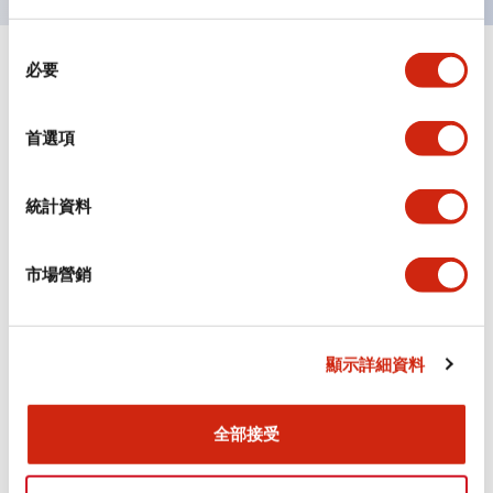
同
必要
+
意
規格
顯示全部
選
擇
審美規範
首選項
環境規範
統計資料
機械規格
市場營銷
安裝和安裝規範
顯示詳細資料
文件和檔案
全部接受