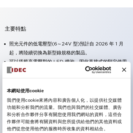
主要特點
照光元件的低電壓型(6～24V 型)預計自 2026 年 1 月
起，將陸續切換為新型錄規格的製品。
可以搭載高電壓型的 LED 燈泡，因此直接式的額定使用
電壓最高可支援至 240V。
大幅減少使用R形壓接端子的配線工時。（不包含指示燈
的直接式）
本網站使用cookie
一顆 LED 燈泡即可呈現六種顏色（LSRD 燈泡）。以往
我們使用cookie來將內容和廣告個人化，以提供社交媒體
需分色管理的 LED 燈泡，如今可用單一顆燈泡呈現多種
功能和分析我們的流量。我們也與我們的社交媒體、廣告
和分析合作夥伴分享有關您使用我們網站的資料，這些合
顏色。
作夥伴可能會將有關資料與您所提供給他們的其他資料或
符合UL、CSA、TÜV、CCC認證。
他們從您使用他們的服務時所收集的資料相結合。