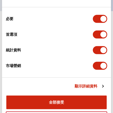
同
必要
意
+
規格
顯示全部
選
擇
首選項
審美規範
環境規範
統計資料
機械規格
市場營銷
安裝和安裝規範
顯示詳細資料
全部接受
文件和檔案