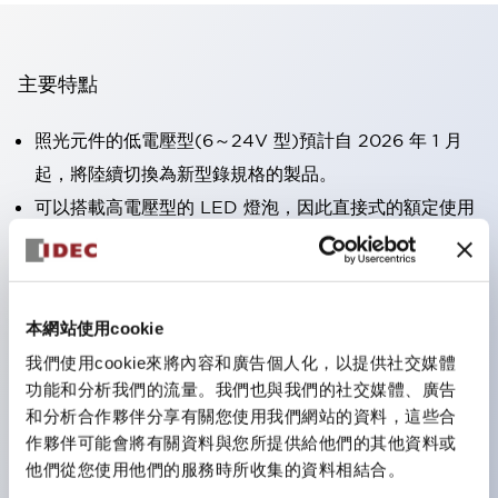
主要特點
照光元件的低電壓型(6～24V 型)預計自 2026 年 1 月
起，將陸續切換為新型錄規格的製品。
可以搭載高電壓型的 LED 燈泡，因此直接式的額定使用
電壓最高可支援至 240V。
大幅減少使用R形壓接端子的配線工時。（不包含指示燈
的直接式）
本網站使用cookie
一顆 LED 燈泡即可呈現六種顏色（LSRD 燈泡）。以往
我們使用cookie來將內容和廣告個人化，以提供社交媒體
需分色管理的 LED 燈泡，如今可用單一顆燈泡呈現多種
功能和分析我們的流量。我們也與我們的社交媒體、廣告
顏色。
和分析合作夥伴分享有關您使用我們網站的資料，這些合
符合UL、CSA、TÜV、CCC認證。
作夥伴可能會將有關資料與您所提供給他們的其他資料或
他們從您使用他們的服務時所收集的資料相結合。