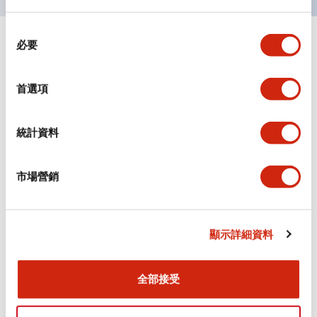
同
必要
+
意
規格
顯示全部
選
擇
審美規範
首選項
環境規範
統計資料
機械規格
市場營銷
安裝和安裝規範
顯示詳細資料
文件和檔案
全部接受