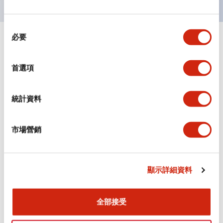
同
必要
意
+
規格
顯示全部
選
擇
首選項
審美規範
環境規範
統計資料
機械規格
市場營銷
安裝和安裝規範
顯示詳細資料
全部接受
文件和檔案