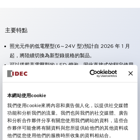
主要特點
照光元件的低電壓型(6～24V 型)預計自 2026 年 1 月
起，將陸續切換為新型錄規格的製品。
可以搭載高電壓型的 LED 燈泡，因此直接式的額定使用
電壓最高可支援至 240V。
大幅減少使用R形壓接端子的配線工時。（不包含指示燈
的直接式）
本網站使用cookie
一顆 LED 燈泡即可呈現六種顏色（LSRD 燈泡）。以往
我們使用cookie來將內容和廣告個人化，以提供社交媒體
需分色管理的 LED 燈泡，如今可用單一顆燈泡呈現多種
功能和分析我們的流量。我們也與我們的社交媒體、廣告
和分析合作夥伴分享有關您使用我們網站的資料，這些合
顏色。
作夥伴可能會將有關資料與您所提供給他們的其他資料或
符合UL、CSA、TÜV、CCC認證。
他們從您使用他們的服務時所收集的資料相結合。