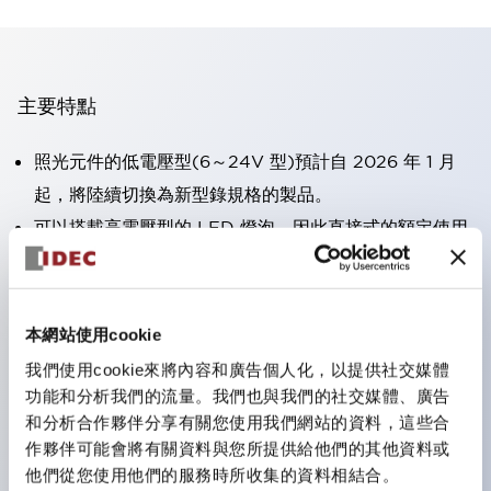
主要特點
照光元件的低電壓型(6～24V 型)預計自 2026 年 1 月
起，將陸續切換為新型錄規格的製品。
可以搭載高電壓型的 LED 燈泡，因此直接式的額定使用
電壓最高可支援至 240V。
大幅減少使用R形壓接端子的配線工時。（不包含指示燈
的直接式）
本網站使用cookie
一顆 LED 燈泡即可呈現六種顏色（LSRD 燈泡）。以往
我們使用cookie來將內容和廣告個人化，以提供社交媒體
需分色管理的 LED 燈泡，如今可用單一顆燈泡呈現多種
功能和分析我們的流量。我們也與我們的社交媒體、廣告
和分析合作夥伴分享有關您使用我們網站的資料，這些合
顏色。
作夥伴可能會將有關資料與您所提供給他們的其他資料或
符合UL、CSA、TÜV、CCC認證。
他們從您使用他們的服務時所收集的資料相結合。