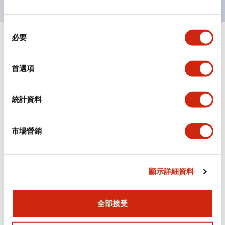
同
必要
意
+
規格
顯示全部
選
擇
首選項
審美規範
環境規範
統計資料
機械規格
市場營銷
安裝和安裝規範
顯示詳細資料
全部接受
文件和檔案