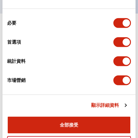
同
必要
意
+
規格
顯示全部
選
擇
首選項
審美規範
環境規範
統計資料
機械規格
市場營銷
安裝和安裝規範
顯示詳細資料
全部接受
文件和檔案