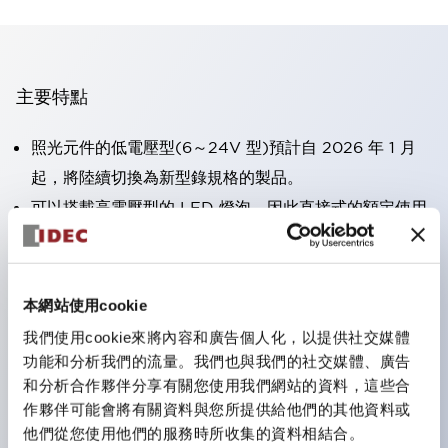
主要特點
照光元件的低電壓型(6～24V 型)預計自 2026 年 1 月
起，將陸續切換為新型錄規格的製品。
可以搭載高電壓型的 LED 燈泡，因此直接式的額定使用
電壓最高可支援至 240V。
大幅減少使用R形壓接端子的配線工時。（不包含指示燈
的直接式）
本網站使用cookie
一顆 LED 燈泡即可呈現六種顏色（LSRD 燈泡）。以往
我們使用cookie來將內容和廣告個人化，以提供社交媒體
需分色管理的 LED 燈泡，如今可用單一顆燈泡呈現多種
功能和分析我們的流量。我們也與我們的社交媒體、廣告
和分析合作夥伴分享有關您使用我們網站的資料，這些合
顏色。
作夥伴可能會將有關資料與您所提供給他們的其他資料或
符合UL、CSA、TÜV、CCC認證。
他們從您使用他們的服務時所收集的資料相結合。