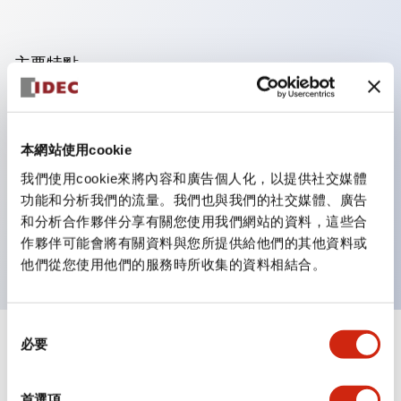
主要特點
可進行集合密著安裝，接觸單元的拆裝在集合密著安裝時
亦容易進行。
本網站使用cookie
採用刺刀機構的鎖定桿拆裝方式的分離結構。
我們使用cookie來將內容和廣告個人化，以提供社交媒體
保護結構為防噴流型，IP65（IEC 60529）。（蜂鳴器
功能和分析我們的流量。我們也與我們的社交媒體、廣告
為密閉型）
和分析合作夥伴分享有關您使用我們網站的資料，這些合
UL、CSA認證品及符合EN標準品。（蜂鳴器除外）
作夥伴可能會將有關資料與您所提供給他們的其他資料或
他們從您使用他們的服務時所收集的資料相結合。
同
必要
意
+
規格
顯示全部
選
擇
環境規範
首選項